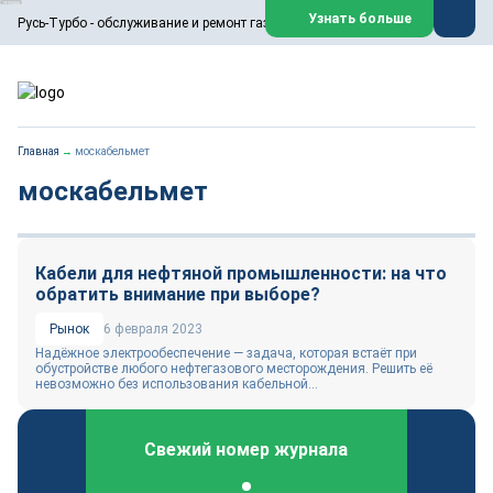
ООО «Русь-Турбо» занимается сервисом газовых и паровых
Узнать больше
Русь-Турбо - обслуживание и ремонт газовых паровых турбин
турбин, комплексным ремонтом, восстановлением,
техническим обслуживанием оборудования ТЭС,
зарубежных поршневых машин и компрессоров, которые
работают на нефтегазовых, нефтехимических,
металлургических и других предприятиях.
https://russturbo.ru/
Реклама. ООО «Русь-Турбо», ИНН 7802588950
Главная
→
москабельмет
erid: F7NfYUJCUneVdwPs4znf
москабельмет
Перейти на сайт
Закрыть
Кабели для нефтяной промышленности: на что
обратить внимание при выборе?
Рынок
6 февраля 2023
Надёжное электрообеспечение — задача, которая встаёт при
обустройстве любого нефтегазового месторождения. Решить её
невозможно без использования кабельной...
Свежий номер журнала