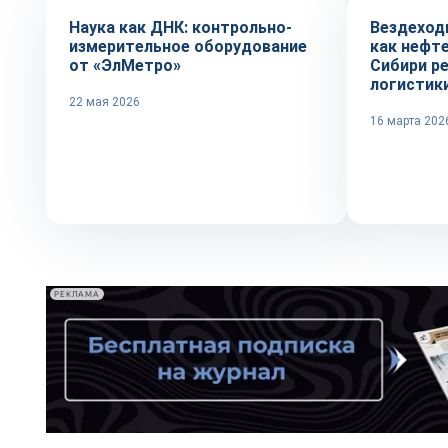
Наука как ДНК: контрольно-
Вездеход
измерительное оборудование
как нефт
от «ЭлМетро»
Сибири р
логистик
22 мая 2026
16 марта 202
РЕКЛАМА