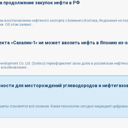
а продолжение закупок нефти в РФ
ом восстановлении нефтяного экспорта с Ближнего Востока, Индонезия не пл
и. Об этом заявил...
екта «Сахалин-1» не может ввозить нефть в Японию из-з
Development Co. Ltd. (Sodeco) переоформляет свою долю в российском нефтяно
 возобновления...
ности для месторождений углеводородов и нефтегазо
ъекты становятся всё сложнее. Какие технологии сегодня защищают цифровы