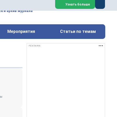
ем, техническим обслуживанием
Узнать больше
техимических, металлургических
к и архив журнала
Перейти на сайт
Закрыть
Мероприятия
Статьи по темам
РЕКЛАМА
мы