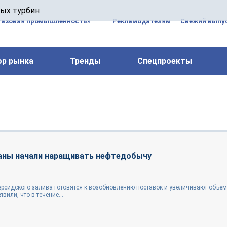
 паровых турбин, комплексным ремонтом, восстановлени
вых турбин
 компрессоров, которые работают на нефтегазовых, неф
газовая промышленность»
Рекламодателям
Свежий выпус
ор рынка
Тренды
Спецпроекты
аны начали наращивать нефтедобычу
ерсидского залива готовятся к возобновлению поставок и увеличивают объё
вили, что в течение...