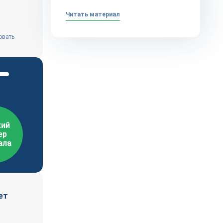
Читать материал
овать
ий
ер
ала
ет