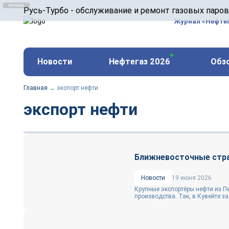
ООО «Русь-Турбо» занимается сервисом газовых и
Русь-Турбо - обслуживание и ремонт газовых паро
оборудования ТЭС, зарубежных поршневых машин и
Журнал «Нефте
и других предприятиях.
https://russturbo.ru/
Реклама. ООО «Русь-Турбо», ИНН 7802588950
Новости
Нефтегаз 2026
Обз
erid: F7NfYUJCUneVdwPs4znf
Главная
→
экспорт нефти
экспорт нефти
Ближневосточные стр
Новости
19 июня 2026
Крупные экспортёры нефти из П
производства. Так, в Кувейте зая