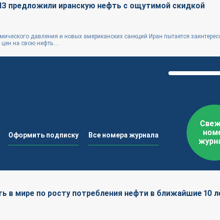
З предложили иранскую нефть с ощутимой скидкой
ического давления и новых американских санкций Иран пытается заинтерес
цен на свою нефть....
Свеж
ном
Оформить подписку
Все номера журнала
журн
ь в мире по росту потребления нефти в ближайшие 10 л