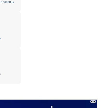
о половину
а
ы