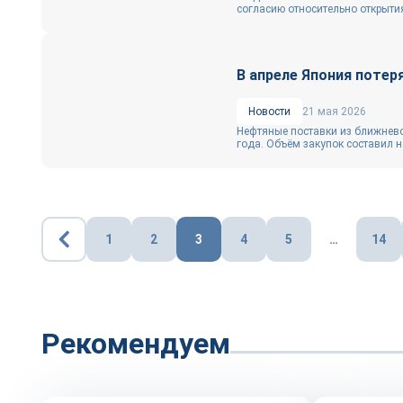
согласию относительно открытия
В апреле Япония поте
Новости
21 мая 2026
Нефтяные поставки из ближнево
года. Объём закупок составил н
Пагинация
1
2
3
4
5
…
14
записей
Рекомендуем
Репортаж
Рынок