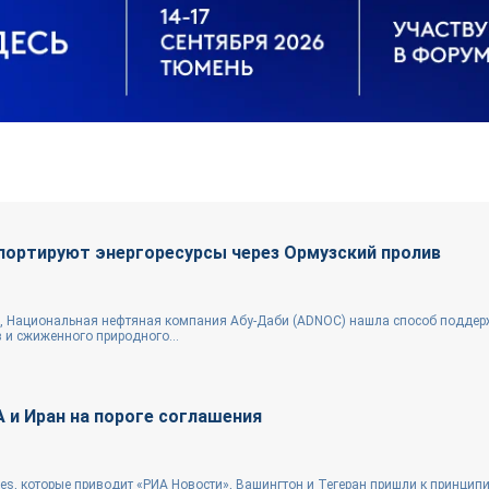
портируют энергоресурсы через Ормузский пролив
g, Национальная нефтяная компания Абу-Даби (ADNOC) нашла способ поддер
 и сжиженного природного...
 и Иран на пороге соглашения
es, которые приводит «РИА Новости», Вашингтон и Тегеран пришли к принцип