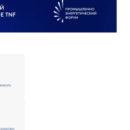
живать
иальному