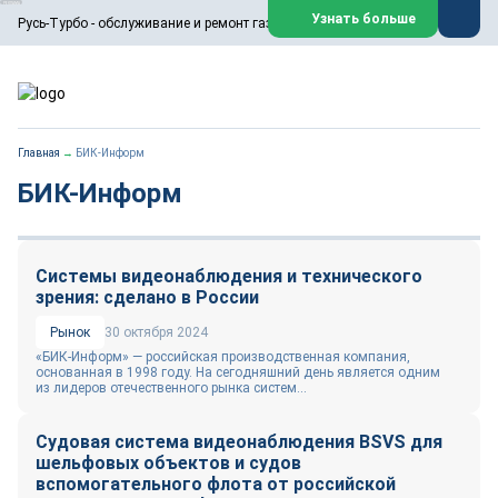
ООО «Русь-Турбо» занимается сервисом газовых и паровых
Узнать больше
Русь-Турбо - обслуживание и ремонт газовых паровых турбин
турбин, комплексным ремонтом, восстановлением,
техническим обслуживанием оборудования ТЭС,
зарубежных поршневых машин и компрессоров, которые
работают на нефтегазовых, нефтехимических,
металлургических и других предприятиях.
https://russturbo.ru/
Реклама. ООО «Русь-Турбо», ИНН 7802588950
Главная
→
БИК-Информ
erid: F7NfYUJCUneVdwPs4znf
БИК-Информ
Перейти на сайт
Закрыть
Системы видеонаблюдения и технического
зрения: сделано в России
Рынок
30 октября 2024
«БИК-Информ» — российская производственная компания,
основанная в 1998 году. На сегодняшний день является одним
из лидеров отечественного рынка систем...
Судовая система видеонаблюдения BSVS для
шельфовых объектов и судов
вспомогательного флота от российской