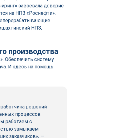
ниринг» завоевала доверие
тся на НПЗ «Роснефти».
фтеперерабатывающие
вошахтинский НПЗ,
го производства
о». Обеспечить систему
ча. И здесь на помощь
зработчика решений
енных процессов
мы работаем с
ностью замыкаем
ших заказчиков», —