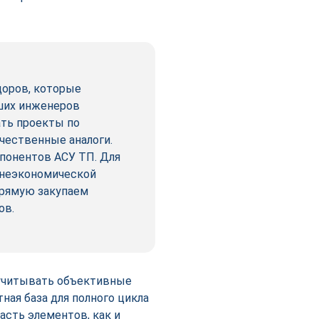
доров, которые
ших инженеров
ать проекты по
чественные аналоги.
понентов АСУ ТП. Для
шнеэкономической
прямую закупаем
ов.
 учитывать объективные
ная база для полного цикла
асть элементов, как и