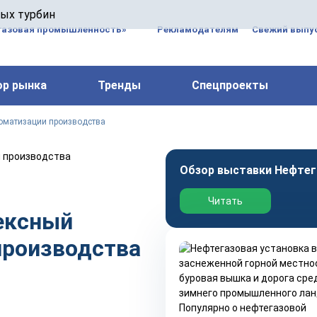
 паровых турбин, комплексным ремонтом, восстановлени
вых турбин
 компрессоров, которые работают на нефтегазовых, неф
газовая промышленность»
Рекламодателям
Свежий выпус
ор рынка
Тренды
Спецпроекты
томатизации производства
Обзор выставки Нефтег
Читать
ексный
производства
Популярно о нефтегазовой