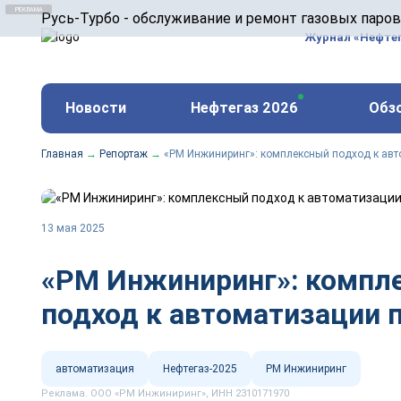
ООО «Русь-Турбо» занимается сервисом газовых и
Русь-Турбо - обслуживание и ремонт газовых паро
оборудования ТЭС, зарубежных поршневых машин и
Журнал «Нефте
и других предприятиях.
https://russturbo.ru/
Реклама. ООО «Русь-Турбо», ИНН 7802588950
Новости
Нефтегаз 2026
Обз
erid: F7NfYUJCUneVdwPs4znf
Главная
→
Репортаж
→
«РМ Инжиниринг»: комплексный подход к ав
13 мая 2025
«РМ Инжиниринг»: компл
подход к автоматизации 
автоматизация
Нефтегаз-2025
РМ Инжиниринг
Реклама. ООО «РМ Инжиниринг», ИНН 2310171970