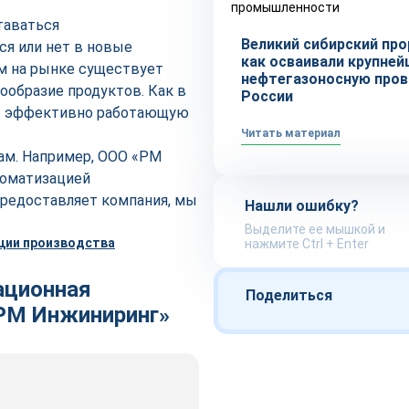
промышленности
таваться
Великий сибирский про
ся или нет в новые
как осваивали крупне
ом на рынке существует
нефтегазоносную про
ообразие продуктов. Как в
России
ть эффективно работающую
Читать материал
ам. Например, ООО «РМ
томатизацией
предоставляет компания, мы
Нашли ошибку?
Выделите ее мышкой и
нажмите Ctrl + Enter
ационная
Поделиться
«РМ Инжиниринг»