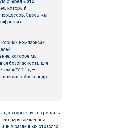
ую очередь, это
дел, который
 процессов. Здесь мы
 цифровых
нажёрных комплексах
делей
ение, которое мы
ная безопасность для
стем АСУ ТП», —
жиниринг» Александр
чах, которые нужно решить
благодаря слаженной
ции в различных отраслях.