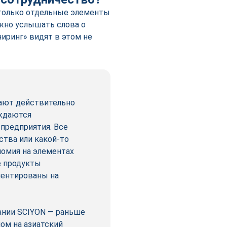
 только отдельные элементы
жно услышать слова о
иринг» видят в этом не
гают действительно
уждаются
предприятия. Все
ства или какой-то
номия на элементах
е продукты
иентированы на
ании SCIYON — раньше
ном на азиатский