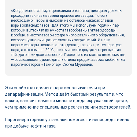
«Когда меняется вид перевозимого топлива, цистерны должны
проходить так называемый процесс дегазации. То есть
необходимо, чтобы в емкости не осталось никаких следов
взрывоопасных газов. Для этого мы используем горячий пар,
который вытесняет из емкости газообразные углеводороды.
Вообще, в нефтегазовой сфере много различного оборудования,
которое нужно очищать от сложных загрязнений. И наши
парогенераторы позволяют это делать, так как при температуре
пара, а это свыше 120 ℃, нефть и нефтепродукты переходят из
твёрдого в жидкое состояние. После чего их можно легко смыть»,
― рассказывает руководитель отдела продаж завода мобильных
парогенераторов «Технопар» Сергей Муравлёв.
Эти свойства горячего пара используются и при
депарафинизации. Метод даёт быстрый результат и, что
важно, наносит намного меньше вреда окружающей среде,
чем применение специальных реагентов или растворителей.
Парогенераторные установки помогают и непосредственно
при добыче нефти и газа.