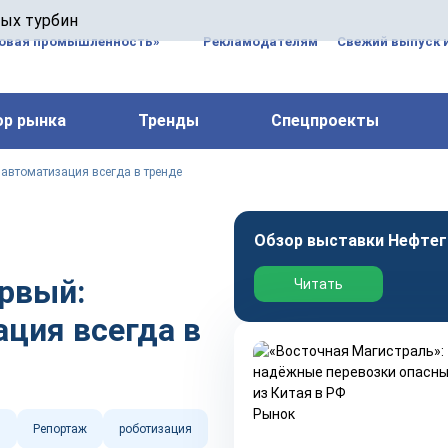
 паровых турбин, комплексным ремонтом, восстановлени
вых турбин
 компрессоров, которые работают на нефтегазовых, неф
зовая промышленность»
Рекламодателям
Свежий выпуск 
ор рынка
Тренды
Спецпроекты
 автоматизация всегда в тренде
Обзор выставки Нефтег
ервый:
Читать
ция всегда в
Рынок
5
Репортаж
роботизация