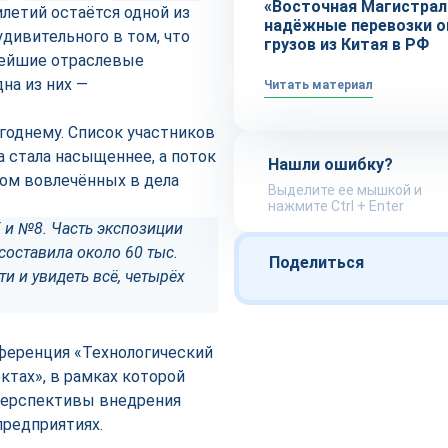
«Восточная Магистрал
летий остаётся одной из
надёжные перевозки о
удивительного в том, что
грузов из Китая в РФ
нейшие отраслевые
на из них —
Читать материал
годнему. Список участников
 стала насыщеннее, а поток
Нашли ошибку?
ом вовлечённых в дела
Выделите ее мышкой и
нажмите Ctrl + Enter
 и №8. Часть экспозиции
составила около 60 тыс.
Поделиться
и и увидеть всё, четырёх
ференция «Технологический
ктах», в рамках которой
перспективы внедрения
редприятиях.