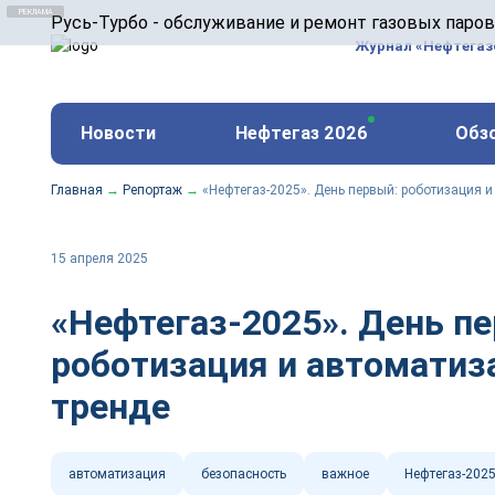
ООО «Русь-Турбо» занимается сервисом газовых и
Русь-Турбо - обслуживание и ремонт газовых паро
оборудования ТЭС, зарубежных поршневых машин и
Журнал «Нефтега
и других предприятиях.
https://russturbo.ru/
Реклама. ООО «Русь-Турбо», ИНН 7802588950
Новости
Нефтегаз 2026
Обз
erid: F7NfYUJCUneVdwPs4znf
Главная
→
Репортаж
→
«Нефтегаз-2025». День первый: роботизация и
15 апреля 2025
«Нефтегаз-2025». День п
роботизация и автоматиза
тренде
автоматизация
безопасность
важное
Нефтегаз-202