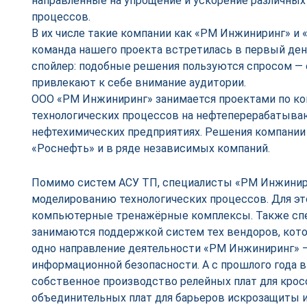
направленные на упрощение и ускорение различных
процессов.
В их числе такие компании как «РМ Инжиниринг» и 
команда нашего проекта встретилась в первый де
спойлер: подобные решения пользуются спросом —
привлекают к себе внимание аудитории.
ООО «РМ Инжиниринг» занимается проектами по к
технологических процессов на нефтеперерабатыва
нефтехимических предприятиях. Решения компании
«Роснефть» и в ряде независимых компаний.
Помимо систем АСУ ТП, специалисты «РМ Инжинир
моделированию технологических процессов. Для эт
компьютерные тренажёрные комплексы. Также сп
занимаются поддержкой систем тех вендоров, кот
одно направление деятельности «РМ Инжиниринг» 
информационной безопасности. А с прошлого года в
собственное производство релейных плат для кро
объединительных плат для барьеров искрозащиты и