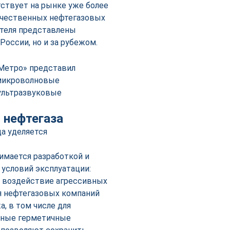
тствует на рынке уже более
течественных нефтегазовых
ителя представлены
России, но и за рубежом.
лМетро» представил
 микроволновые
ультразвуковые
 нефтегаза
а уделяется
имается разработкой и
условий эксплуатации:
, воздействие агрессивных
ля нефтегазовых компаний
, в том числе для
ьные герметичные