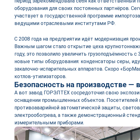
период зарекомендовала себя как ответственный 
оборудования для своих постоянных партнёров. Се
участвует в государственной программе импортоза
ведущими отраслевыми институтами РФ.
С 2008 года на предприятии идёт модернизация пр
Важным шагом стало открытие цеха крупнотоннажн
году, это позволило увеличить грузоподъёмность с 
новые типы оборудования: конденсаторы серы, ид
закалочно-испарительных аппаратов. Скоро «БорМа
котлов-утилизаторов.
Безопасность на производстве — в
А вот завод ГОРЭЛТЕХ сосредоточил свою экспоз
оснащении промышленных объектов. Посетителей 
противоаварийной автоматической защиты, светов
электрообогрева, а также демонстрационный стенд
измерительными приборами.