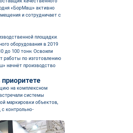
поставщик качественного
годня «БорМаш» активно
мещения и сотрудничает с
оизводственной площадки.
ого оборудования в 2019
30 до 100 тонн. Освоили
ут работы по изготовлению
ш» начнёт производство
 приоритете
ицию на комплексном
встречали системы
ой маркировки объектов,
 с контрольно-