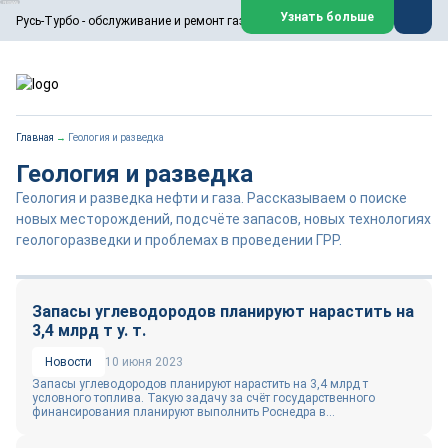
ООО «Русь-Турбо» занимается сервисом газовых и паровых
Узнать больше
Русь-Турбо - обслуживание и ремонт газовых паровых турбин
турбин, комплексным ремонтом, восстановлением,
техническим обслуживанием оборудования ТЭС,
зарубежных поршневых машин и компрессоров, которые
работают на нефтегазовых, нефтехимических,
металлургических и других предприятиях.
https://russturbo.ru/
Реклама. ООО «Русь-Турбо», ИНН 7802588950
Главная
→
Геология и разведка
erid: F7NfYUJCUneVdwPs4znf
Геология и разведка
Перейти на сайт
Закрыть
Геология и разведка нефти и газа. Рассказываем о поиске
новых месторождений, подсчёте запасов, новых технологиях
геологоразведки и проблемах в проведении ГРР.
Запасы углеводородов планируют нарастить на
3,4 млрд т у. т.
Новости
10 июня 2023
Запасы углеводородов планируют нарастить на 3,4 млрд т
условного топлива. Такую задачу за счёт государственного
финансирования планируют выполнить Роснедра в...