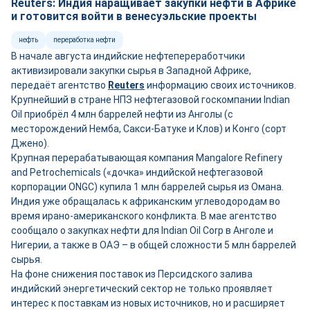
Reuters: Индия наращивает закупки нефти в Африке
и готовится войти в венесуэльские проекты
нефть
переработка нефти
В начале августа индийские нефтепереработчики
активизировали закупки сырья в Западной Африке,
передаёт агентство
Reuters
информацию своих источников.
Крупнейший в стране НПЗ нефтегазовой госкомпании Indian
Oil приобрёл 4 млн баррелей нефти из Анголы (с
месторождений Немба, Сакси-Батуке и Клов) и Конго (сорт
Джено).
Крупная перерабатывающая компания Mangalore Refinery
and Petrochemicals («дочка» индийской нефтегазовой
корпорации ONGC) купила 1 млн баррелей сырья из Омана.
Индия уже обращалась к африканским углеводородам во
время ирано-американского конфликта. В мае агентство
сообщало о закупках нефти для Indian Oil Corp в Анголе и
Нигерии, а также в ОАЭ – в общей сложности 5 млн баррелей
сырья.
На фоне снижения поставок из Персидского залива
индийский энергетический сектор не только проявляет
интерес к поставкам из новых источников, но и расширяет