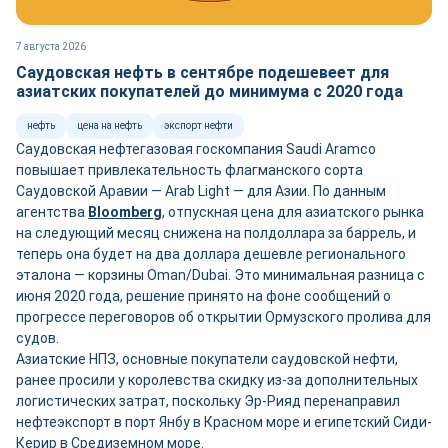
7 августа 2026
Саудовская нефть в сентябре подешевеет для
азиатских покупателей до минимума с 2020 года
нефть
цена на нефть
экспорт нефти
Саудовская нефтегазовая госкомпания Saudi Aramco
повышает привлекательность флагманского сорта
Саудовской Аравии — Arab Light — для Азии. По данным
агентства
Bloomberg
, отпускная цена для азиатского рынка
на следующий месяц снижена на полдоллара за баррель, и
теперь она будет на два доллара дешевле регионального
эталона — корзины Oman/Dubai. Это минимальная разница с
июня 2020 года, решение принято на фоне сообщений о
прогрессе переговоров об открытии Ормузского пролива для
судов.
Азиатские НПЗ, основные покупатели саудовской нефти,
ранее просили у королевства скидку из-за дополнительных
логистических затрат, поскольку Эр-Рияд перенаправил
нефтеэкспорт в порт Янбу в Красном море и египетский Сиди-
Керир в Средиземном море.