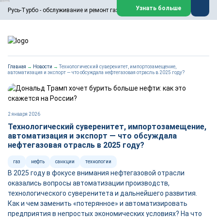
ООО «Русь-Турбо» занимается сервисом газовых и паровых
Узнать больше
Русь-Турбо - обслуживание и ремонт газовых паровых турбин
турбин, комплексным ремонтом, восстановлением,
техническим обслуживанием оборудования ТЭС,
зарубежных поршневых машин и компрессоров, которые
работают на нефтегазовых, нефтехимических,
металлургических и других предприятиях.
https://russturbo.ru/
Реклама. ООО «Русь-Турбо», ИНН 7802588950
Главная
→
Новости
→
Технологический суверенитет, импортозамещение,
erid: F7NfYUJCUneVdwPs4znf
автоматизация и экспорт — что обсуждала нефтегазовая отрасль в 2025 году?
Перейти на сайт
Закрыть
2 января 2026
Технологический суверенитет, импортозамещение,
автоматизация и экспорт — что обсуждала
нефтегазовая отрасль в 2025 году?
газ
нефть
санкции
технологии
В 2025 году в фокусе внимания нефтегазовой отрасли
оказались вопросы автоматизации производств,
технологического суверенитета и дальнейшего развития.
Как и чем заменить «потерянное» и автоматизировать
предприятия в непростых экономических условиях? На что