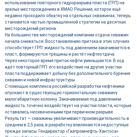
использование повторного гидроразрыва пласта (ГРП) на
зрелых месторождениях в ХМАО. Решение, которое ещё
недавно проходило обкатку на отдельных скважинах, теперь
становится частью промышленной стратегии на десятках
месторождений региона.
На большинстве месторождений компании отдача скважин
начала снижаться. Восстановлению притока в этих случаях
способствует ГРП: жидкость под давлением закачивается в
пласт, формируются трещины и растёт нефтеотдача.
Через некоторое время приток нефти уменьшается. В ход
идёт повторный ГРП: его воздействие на другие участки
пласта поддерживает добычу без дополнительного бурения
скважин и новой инфраструктуры.
С помощью комплекса российской разработки нефтяники
опускают в существующую горизонтальную скважину
малогабаритную колонну. Закачиваемая под давлением
жидкость точечно воздействует на участки пласта, которые
оставались неохваченными при первичном разрыве.
Результат — скважины увеличивают производительность в
среднем в 2,5 раза, в разработку вовлекаются недоступные
прежде запасы. Гендиректор «Газпромнефть-Хантоса»