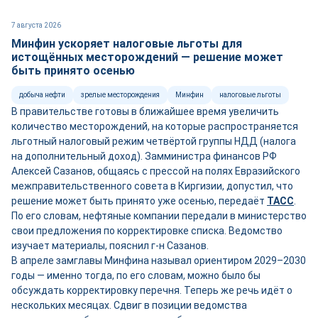
7 августа 2026
Минфин ускоряет налоговые льготы для
истощённых месторождений — решение может
быть принято осенью
добыча нефти
зрелые месторождения
Минфин
налоговые льготы
В правительстве готовы в ближайшее время увеличить
количество месторождений, на которые распространяется
льготный налоговый режим четвёртой группы НДД (налога
на дополнительный доход). Замминистра финансов РФ
Алексей Сазанов, общаясь с прессой на полях Евразийского
межправительственного совета в Киргизии, допустил, что
решение может быть принято уже осенью, передаёт
ТАСС
.
По его словам, нефтяные компании передали в министерство
свои предложения по корректировке списка. Ведомство
изучает материалы, пояснил г-н Сазанов.
В апреле замглавы Минфина называл ориентиром 2029–2030
годы — именно тогда, по его словам, можно было бы
обсуждать корректировку перечня. Теперь же речь идёт о
нескольких месяцах. Сдвиг в позиции ведомства