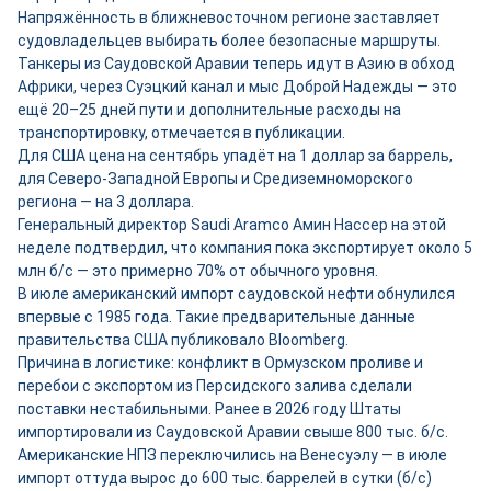
Напряжённость в ближневосточном регионе заставляет
судовладельцев выбирать более безопасные маршруты.
Танкеры из Саудовской Аравии теперь идут в Азию в обход
Африки, через Суэцкий канал и мыс Доброй Надежды — это
ещё 20–25 дней пути и дополнительные расходы на
транспортировку, отмечается в публикации.
Для США цена на сентябрь упадёт на 1 доллар за баррель,
для Северо-Западной Европы и Средиземноморского
региона — на 3 доллара.
Генеральный директор Saudi Aramco Амин Нассер на этой
неделе подтвердил, что компания пока экспортирует около 5
млн б/с — это примерно 70% от обычного уровня.
В июле американский импорт саудовской нефти обнулился
впервые с 1985 года. Такие предварительные данные
правительства США публиковало Bloomberg.
Причина в логистике: конфликт в Ормузском проливе и
перебои с экспортом из Персидского залива сделали
поставки нестабильными. Ранее в 2026 году Штаты
импортировали из Саудовской Аравии свыше 800 тыс. б/с.
Американские НПЗ переключились на Венесуэлу — в июле
импорт оттуда вырос до 600 тыс. баррелей в сутки (б/с)