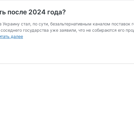
ать после 2024 года?
з Украину стал, по сути, безальтернативным каналом поставок 
 соседнего государства уже заявили, что не собираются его пр
Транзит
итать далее
газа
через
Украину:
чего
ждать
после
2024
года?