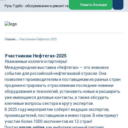
ООО «Русь-Турбо» занимается сервисом газовых и паровых
Узнать больше
Русь-Турбо - обслуживание и ремонт газовых паровых турбин
турбин, комплексным ремонтом, восстановлением,
техническим обслуживанием оборудования ТЭС,
зарубежных поршневых машин и компрессоров, которые
работают на нефтегазовых, нефтехимических,
металлургических и других предприятиях.
https://russturbo.ru/
Реклама. ООО «Русь-Турбо», ИНН 7802588950
Главная
→
Участникам Нефтегаз-2025
erid: F7NfYUJCUneVdwPs4znf
Перейти на сайт
Закрыть
Участникам Нефтегаз-2025
Уважаемые коллеги и партнёры!
Международная выставка «Нефтегаз» — это знаковое
событие для российской нефтегазовой отрасли. Она
позволяет производителям и поставщикам из разных стран
продемонстрировать отраслевикам последние новинки
оборудования и технологий, установить новые и расширить
уже имеющиеся деловые контакты, а также обсудить
ключевые вопросы сектора в кругу экспертов.
В 2025 году мероприятие соберёт ведущих экспертов,
производителей, поставщиков и инвесторов. В нём примут
участие более 1000 экспонентов из 12 стран!
Портал
nprom.online
, как информационный партнёр