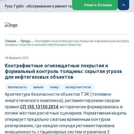
ООО «Русь-Турбо» занимается сервисом газовых и паровых
Узнать больше
Русь-Турбо - обслуживание и ремонт газовых паровых турбин
турбин, комплексным ремонтом, восстановлением,
техническим обслуживанием оборудования ТЭС,
зарубежных поршневых машин и компрессоров, которые
работают на нефтегазовых, нефтехимических,
металлургических и других предприятиях.
https://russturbo.ru/
Реклама. ООО «Русь-Турбо», ИНН 7802588950
Главная
→
Тренды
→
Контрафактные огнезащитные покрытия и формальный контроль
erid: F7NfYUJCUneVdwPs4znf
толщины: скрытая угроза для нефтегазовых объектов
Перейти на сайт
Закрыть
24 февраля 2026
Контрафактные огнезащитные покрытия и
формальный контроль толщины: скрытая угроза
для нефтегазовых объектов
безопасность
важное
пожар
экспертная статья
Архитектура безопасности объектов ТЭК (топливно-
энергетического комплекса), регламентируемая сводом
правил
СП 155.13130.2014
, исторически формировалась в
логике жёстких расчётных сценариев. Нормативная модель
оперирует предельно сжатым временным контуром
реагирования, где каждая секунда регламентирована:
инерционность стационарных систем ограничена 3