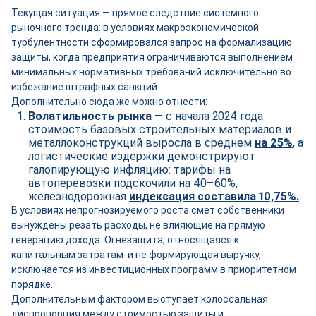
Текущая ситуация — прямое следствие системного
рыночного тренда: в условиях макроэкономической
турбулентности сформировался запрос на формализацию
защиты, когда предприятия ограничиваются выполнением
минимальных нормативных требований исключительно во
избежание штрафных санкций.
Дополнительно сюда же можно отнести:
Волатильность рынка
— с начала 2024 года
стоимость базовых строительных материалов и
металлоконструкций выросла в среднем
на
2
5%
, а
логистические издержки демонстрируют
галопирующую инфляцию: тарифы на
автоперевозки подскочили на 40–60%,
железнодорожная
индексация составила 10,75%.
В условиях непрогнозируемого роста смет собственники
вынуждены резать расходы, не влияющие на прямую
генерацию дохода. Огнезащита, относящаяся к
капитальным затратам и не формирующая выручку,
исключается из инвестиционных программ в приоритетном
порядке.
Дополнительным фактором выступает колоссальная
диспропорция между стоимостью защиты и