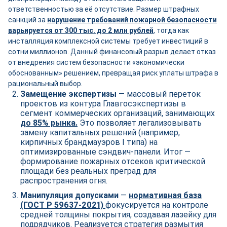
ответственностью за её отсутствие. Размер штрафных
санкций за
нарушение требований пожарной безопасности
варьируется от 300 тыс. до 2 млн рублей
, тогда как
инсталляция комплексной системы требует инвестиций в
сотни миллионов. Данный финансовый разрыв делает отказ
от внедрения систем безопасности «экономически
обоснованным» решением, превращая риск уплаты штрафа в
рациональный выбор.
Замещение экспертизы
— массовый переток
проектов из контура Главгосэкспертизы в
сегмент коммерческих организаций, занимающих
до 85% рынка.
Это позволяет легализовывать
замену капитальных решений (например,
кирпичных брандмауэров I типа) на
оптимизированные сэндвич-панели. Итог —
формирование пожарных отсеков критической
площади без реальных преград для
распространения огня.
Манипуляция допусками
—
нормативная база
(ГОСТ Р 59637-2021)
фокусируется на контроле
средней толщины покрытия, создавая лазейку для
подрядчиков. Реализуется стратегия размытия