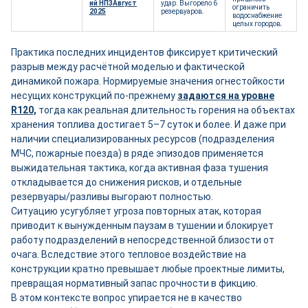
ий НПЗАвгуст
удар. Выгорело 6
ограничить
2025
резервуаров.
водоснабжение
целых городов.
Практика последних инцидентов фиксирует критический
разрыв между расчётной моделью и фактической
динамикой пожара. Нормируемые значения огнестойкости
несущих конструкций по-прежнему
задаются на уровне
R120,
тогда как реальная длительность горения на объектах
хранения топлива достигает 5–7 суток и более. И даже при
наличии специализированных ресурсов (подразделения
МЧС, пожарные поезда) в ряде эпизодов применяется
выжидательная тактика, когда активная фаза тушения
откладывается до снижения рисков, и отдельные
резервуары/разливы выгорают полностью.
Ситуацию усугубляет угроза повторных атак, которая
приводит к вынужденным паузам в тушении и блокирует
работу подразделений в непосредственной близости от
очага. Вследствие этого тепловое воздействие на
конструкции кратно превышает любые проектные лимиты,
превращая нормативный запас прочности в фикцию.
В этом контексте вопрос упирается не в качество