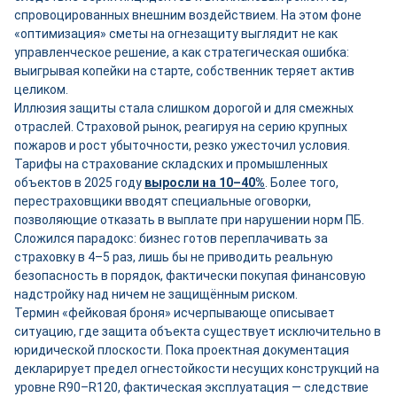
спровоцированных внешним воздействием. На этом фоне
«оптимизация» сметы на огнезащиту выглядит не как
управленческое решение, а как стратегическая ошибка:
выигрывая копейки на старте, собственник теряет актив
целиком.
Иллюзия защиты стала слишком дорогой и для смежных
отраслей. Страховой рынок, реагируя на серию крупных
пожаров и рост убыточности, резко ужесточил условия.
Тарифы на страхование складских и промышленных
объектов в 2025 году
выросли на 10–40%
. Более того,
перестраховщики вводят специальные оговорки,
позволяющие отказать в выплате при нарушении норм ПБ.
Сложился парадокс: бизнес готов переплачивать за
страховку в 4–5 раз, лишь бы не приводить реальную
безопасность в порядок, фактически покупая финансовую
надстройку над ничем не защищённым риском.
Термин «фейковая броня» исчерпывающе описывает
ситуацию, где защита объекта существует исключительно в
юридической плоскости. Пока проектная документация
декларирует предел огнестойкости несущих конструкций на
уровне R90–R120, фактическая эксплуатация — следствие