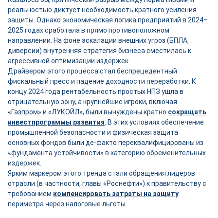
реальностью диктует необходимость кратного усиления
защиты. Однако экономическая логика предприятий в 2024–
2025 годах сработала в прямо противоположном
направлении. На фоне эскалации внешних угроз (БПЛА,
диверсии) внутренняя стратегия бизнеса сместилась к
агрессивной оптимизации издержек.
Драйвером этого процесса стал беспрецедентный
фискальный пресс и падение доходности переработки. К
концу 2024 года рентабельность простых НПЗ ушла в
отрицательную зону, а крупнейшие игроки, включая
«Газпром» и «ЛУКОЙЛ», были вынуждены кратно
сокращать
инвестпрограммы развития
. В этих условиях обеспечение
промышленной безопасности и физическая защита
основных фондов были де-факто переквалифицированы из
«фундамента устойчивости» в категорию обременительных
издержек.
Ярким маркером этого тренда стали обращения лидеров
отрасли (в частности, главы «Роснефти») к правительству с
требованием
компенсировать затраты на защиту
периметра через налоговые льготы.