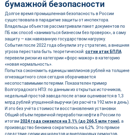
бумажной безопасности
Долгое время промышленная безопасность в России
существовала в парадигме защиты от инспектора.
Владельцы объектов рассматривали пакет документов по
ПБ как способ «заниматься бизнесом без проверок», а саму
защиту — как навязанную государством нагрузку.
События после 2022 года обнулили эту стратегию, а внешняя
угроза перестала быть теоретической:
сотни атак БПЛА
перевели риски из категории «форс-мажор» в категорию
«новая нормальность».
Попытка сэкономить единицы миллионов рублей на толщине
огнезащитного слоя сегодня оборачивается
несопоставимыми потерями. Показателен пример
Волгоградского НПЗ: по данным из открытых источников,
недельный простой завода после атаки оценивается в 1,3
млрд рублей упущенной выручки (из расчёта 192 млн в день).
И это без учёта стоимости восстановления установки.
Общий объём первичной переработки нефти в России по
итогам
2024 года снизился на 3,1% (до 266,5 млн тонн)
, а
производство бензина сократилось на 6,2%. Это прямое
следствие серии инцидентов и внеплановых ремонтов,