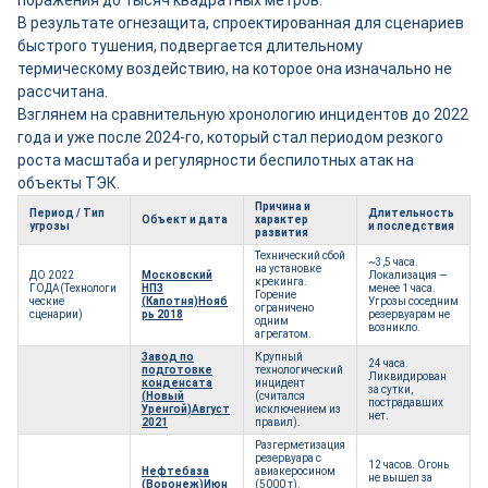
поражения до тысяч квадратных метров.
В результате огнезащита, спроектированная для сценариев
быстрого тушения, подвергается длительному
термическому воздействию, на которое она изначально не
рассчитана.
Взглянем на сравнительную хронологию инцидентов до 2022
года и уже после 2024-го, который стал периодом резкого
роста масштаба и регулярности беспилотных атак на
объекты ТЭК.
Причина и
Период / Тип
Длительность
Объект и дата
характер
угрозы
и последствия
развития
Технический сбой
~3,5 часа.
на установке
ДО 2022
Московский
Локализация —
крекинга.
ГОДА(Технологи
НПЗ
менее 1 часа.
Горение
ческие
(Капотня)Нояб
Угрозы соседним
ограничено
сценарии)
рь 2018
резервуарам не
одним
возникло.
агрегатом.
Завод по
Крупный
24 часа.
подготовке
технологический
Ликвидирован
конденсата
инцидент
за сутки,
(Новый
(считался
пострадавших
Уренгой)Август
исключением из
нет.
2021
правил).
Разгерметизация
резервуара с
12 часов. Огонь
Нефтебаза
авиакеросином
не вышел за
(Воронеж)
Июн
(5000 т).