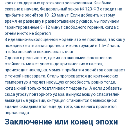
крах стандартных протоколов реагирования. Как было
сказано в начале, Федеральный закон № 123-ФЗ отводит на
прибытие расчётов 10–20 минут. Если добавить к этому
время на разведку и развёртывание рукавов, мы получаем
гарантированные 8–12 минут свободного горения, когда с
огнём никто не борется.
В идеально-выхолощенной модели это не проблема, так как у
пожарных есть запас прочности конструкций в 1,5–2 часа,
чтобы спокойно локализовать очаг.
Однако в реальности, где из-за экономии фактическая
стойкость может упасть до критических отметок,
происходит накладка: момент прибытия расчётов совпадает
с точкой невозврата. Сталь прогревается до критических
температур и теряет несущую способность ровно тогда,
когда к ней только подтягивают гидранты. А если добавить
сюда угрозу повторного удара, вынуждающую спасателей
выжидать в укрытии, ситуация становится безвыходной:
здание складывается ещё до того, как на него прольётся
первая вода.
Заключение или конец эпохи