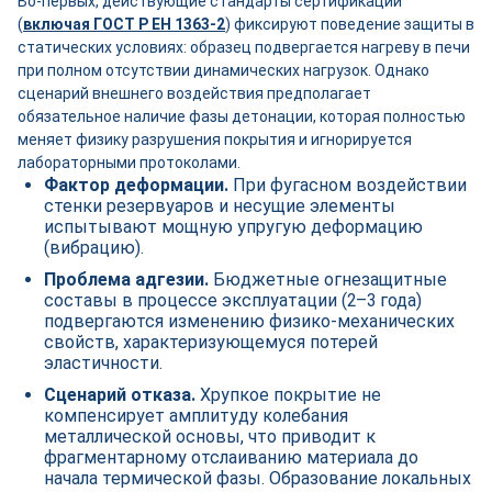
Во-первых, действующие стандарты сертификации
(
включая ГОСТ Р ЕН 1363-2
) фиксируют поведение защиты в
статических условиях: образец подвергается нагреву в печи
при полном отсутствии динамических нагрузок. Однако
сценарий внешнего воздействия предполагает
обязательное наличие фазы детонации, которая полностью
меняет физику разрушения покрытия и игнорируется
лабораторными протоколами.
Фактор деформации.
При фугасном воздействии
стенки резервуаров и несущие элементы
испытывают мощную упругую деформацию
(вибрацию).
Проблема адгезии.
Бюджетные огнезащитные
составы в процессе эксплуатации (2–3 года)
подвергаются изменению физико-механических
свойств, характеризующемуся потерей
эластичности.
Сценарий отказа.
Хрупкое покрытие не
компенсирует амплитуду колебания
металлической основы, что приводит к
фрагментарному отслаиванию материала до
начала термической фазы. Образование локальных