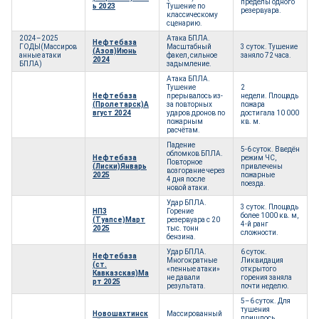
пределы одного
ь
2023
Тушение по
резервуара.
классическому
сценарию.
2024–2025
Атака БПЛА.
Нефтебаза
ГОДЫ(Массиров
Масштабный
3 суток. Тушение
(Азов)Июнь
анные атаки
факел, сильное
заняло 72 часа.
2024
БПЛА)
задымление.
Атака БПЛА.
Тушение
2
Нефтебаза
прерывалось из-
недели. Площадь
(Пролетарск)А
за повторных
пожара
вгуст 2024
ударов дронов по
достигала 10 000
пожарным
кв. м.
расчётам.
Падение
5-6 суток. Введён
обломков БПЛА.
Нефтебаза
режим ЧС,
Повторное
(Лиски)Январь
привлечены
возгорание через
2025
пожарные
4 дня после
поезда.
новой атаки.
Удар БПЛА.
3 суток. Площадь
НПЗ
Горение
более 1000 кв. м,
(Туапсе)Март
резервуара с 20
4-й ранг
2025
тыс. тонн
сложности.
бензина.
Удар БПЛА.
6 суток.
Нефтебаза
Многократные
Ликвидация
(ст.
«пенные атаки»
открытого
Кавказская)Ма
не давали
горения заняла
рт 2025
результата.
почти неделю.
5–6 суток. Для
тушения
Новошахтинск
Массированный
пришлось