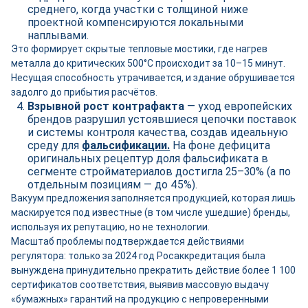
среднего, когда участки с толщиной ниже
проектной компенсируются локальными
наплывами.
Это формирует скрытые тепловые мостики, где нагрев
металла до критических 500°C происходит за 10–15 минут.
Несущая способность утрачивается, и здание обрушивается
задолго до прибытия расчётов.
Взрывной рост контрафакта
— уход европейских
брендов разрушил устоявшиеся цепочки поставок
и системы контроля качества, создав идеальную
среду для
фальсификации.
На фоне дефицита
оригинальных рецептур доля фальсификата в
сегменте стройматериалов достигла 25–30% (а по
отдельным позициям — до 45%).
Вакуум предложения заполняется продукцией, которая лишь
маскируется под известные (в том числе ушедшие) бренды,
используя их репутацию, но не технологии.
Масштаб проблемы подтверждается действиями
регулятора: только за 2024 год Росаккредитация была
вынуждена принудительно прекратить действие более 1 100
сертификатов соответствия, выявив массовую выдачу
«бумажных» гарантий на продукцию с непроверенными