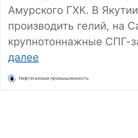
Амурского ГХК. В Якути
производить гелий, на 
крупнотоннажные СПГ-з
Газ
далее
Дальнего
Востока:
что
Нефтегазовая промышленность
ждёт
отрасль
к
концу
десятилетия?