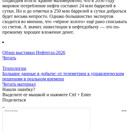
Подводим итоги: крайне маловероятно, что в 2050 году
мировое потребление нефти составит 24 млн баррелей в
сутки. Но и до отметки в 250 млн баррелей в сутки добраться
будет весьма непросто. Однако большинство экспертов
сходится во мнении, что «чёрное золото» ещё рано списывать
со счетов. А значит, инвестиции в нефтедобычу — это по-
прежнему хорошее вложение денег.
Обзор выставки Нефтегаз-2026
Читать
Технологии
Большие данные в добыче: от телеметрии к управленческим
решениям в реальном времени
Читать материал
Нашли ошибку?
Выделите ее мышкой и нажмите Ctrl + Enter
Поделиться
РЕКЛАМА