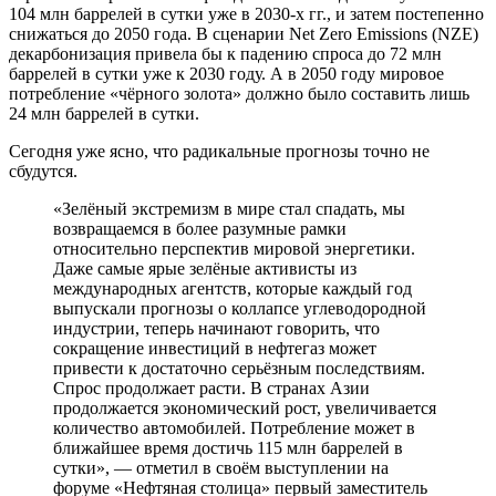
104 млн баррелей в сутки уже в 2030-х гг., и затем постепенно
снижаться до 2050 года. В сценарии Net Zero Emissions (NZE)
декарбонизация привела бы к падению спроса до 72 млн
баррелей в сутки уже к 2030 году. А в 2050 году мировое
потребление «чёрного золота» должно было составить лишь
24 млн баррелей в сутки.
Сегодня уже ясно, что радикальные прогнозы точно не
сбудутся.
«Зелёный экстремизм в мире стал спадать, мы
возвращаемся в более разумные рамки
относительно перспектив мировой энергетики.
Даже самые ярые зелёные активисты из
международных агентств, которые каждый год
выпускали прогнозы о коллапсе углеводородной
индустрии, теперь начинают говорить, что
сокращение инвестиций в нефтегаз может
привести к достаточно серьёзным последствиям.
Спрос продолжает расти. В странах Азии
продолжается экономический рост, увеличивается
количество автомобилей. Потребление может в
ближайшее время достичь 115 млн баррелей в
сутки», — отметил в своём выступлении на
форуме «Нефтяная столица» первый заместитель