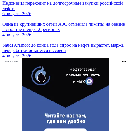
Индонезия переходит на долгосрочные закупки российской
нефти
6 августа 2026
Одна из крупнейших сетей АЗС отменила лимиты на бензин
в столице и ещё 12 регионах
4 августа 2026
Saudi Aramco: до конца года спрос на нефть вырастет, маржа
переработки останется высокой
4 августа 2026
РЕКЛАМА