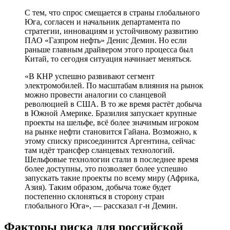
С тем, что спрос смещается в страны глобального
Юга, согласен и начальник департамента по
стратегии, инновациям и устойчивому развитию
ПАО «Газпром нефть» Денис Демин. Но если
раньше главным драйвером этого процесса был
Китай, то сегодня ситуация начинает меняться.
«В КНР успешно развивают сегмент
электромобилей. По масштабам влияния на рынок
можно провести аналогии со сланцевой
революцией в США. В то же время растёт добыча
в Южной Америке. Бразилия запускает крупные
проекты на шельфе, всё более значимым игроком
на рынке нефти становится Гайана. Возможно, к
этому списку присоединится Аргентина, сейчас
там идёт трансфер сланцевых технологий.
Шельфовые технологии стали в последнее время
более доступны, это позволяет более успешно
запускать такие проекты по всему миру (Африка,
Азия). Таким образом, добыча тоже будет
постепенно склоняться в сторону стран
глобального Юга», — рассказал г-н Демин.
Факторы риска для российской