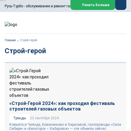
ООО «Русь-Турбо» занимается сервисом газовых и паровых
Узнать больше
Русь-Турбо - обслуживание и ремонт газовых паровых турбин
турбин, комплексным ремонтом, восстановлением,
техническим обслуживанием оборудования ТЭС,
зарубежных поршневых машин и компрессоров, которые
работают на нефтегазовых, нефтехимических,
металлургических и других предприятиях.
https://russturbo.ru/
Реклама. ООО «Русь-Турбо», ИНН 7802588950
Главная
→
Строй-герой
erid: F7NfYUJCUneVdwPs4znf
Строй-герой
Перейти на сайт
Закрыть
«Строй-Герой 2024»: как проходил фестиваль
строителей газовых объектов
Тренды
23 сентября 2024
Ковыкта и Чаянда, Бованенково и Харасавэй, газопроводы «Сила
Сибири» и «Белогорск – Хабаровск» ― эти объекты сейчас