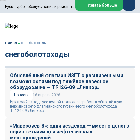
ООО «Русь-Турбо» занимается сервисом газовых и паровых
Узнать больше
Русь-Турбо - обслуживание и ремонт газовых паровых турбин
турбин, комплексным ремонтом, восстановлением,
техническим обслуживанием оборудования ТЭС,
зарубежных поршневых машин и компрессоров, которые
работают на нефтегазовых, нефтехимических,
металлургических и других предприятиях.
https://russturbo.ru/
Реклама. ООО «Русь-Турбо», ИНН 7802588950
Главная
→
снегоболотоходы
erid: F7NfYUJCUneVdwPs4znf
снегоболотоходы
Перейти на сайт
Закрыть
Обновлённый флагман ИЗГТ с расширенными
возможностями под тяжёлое навесное
оборудование — ТГ-126-09 «Линкор»
Новости
16 апреля 2026
Иркутский завод гусеничной техники разработал обновлённую
версию своего флагманского гусеничного снегоболотохода
ТГ-126-09 «Линкор»
«Марсровер-8»: один вездеход — вместо целого
парка техники для нефтегазовых
месторождений