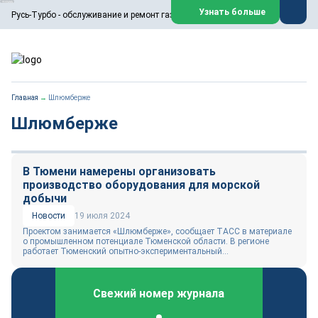
ООО «Русь-Турбо» занимается сервисом газовых и паровых
Узнать больше
Русь-Турбо - обслуживание и ремонт газовых паровых турбин
турбин, комплексным ремонтом, восстановлением,
техническим обслуживанием оборудования ТЭС,
зарубежных поршневых машин и компрессоров, которые
работают на нефтегазовых, нефтехимических,
металлургических и других предприятиях.
https://russturbo.ru/
Реклама. ООО «Русь-Турбо», ИНН 7802588950
Главная
→
Шлюмберже
erid: F7NfYUJCUneVdwPs4znf
Шлюмберже
Перейти на сайт
Закрыть
В Тюмени намерены организовать
производство оборудования для морской
добычи
Новости
19 июля 2024
Проектом занимается «Шлюмберже», сообщает ТАСС в материале
о промышленном потенциале Тюменской области. В регионе
работает Тюменский опытно-экспериментальный...
Свежий номер журнала