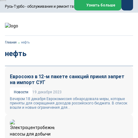
ООО «Русь-Турбо» занимается сервисом газовых и паровых
Узнать больше
Русь-Турбо - обслуживание и ремонт газовых паровых турбин
турбин, комплексным ремонтом, восстановлением,
техническим обслуживанием оборудования ТЭС,
зарубежных поршневых машин и компрессоров, которые
работают на нефтегазовых, нефтехимических,
металлургических и других предприятиях.
https://russturbo.ru/
Реклама. ООО «Русь-Турбо», ИНН 7802588950
Главная
→
нефть
erid: F7NfYUJCUneVdwPs4znf
нефть
Перейти на сайт
Закрыть
Евросоюз в 12-м пакете санкций принял запрет
на импорт СУГ
Новости
19 декабря 2023
Вечером 18 декабря Еврокомиссия обнародовала меры, которые
приняты для сокращения доходов российского бюджета. В список
вошли и новые ограничения для...