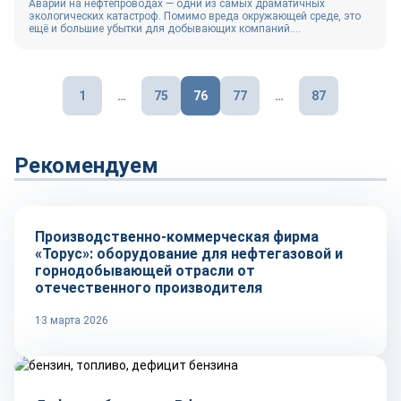
Аварии на нефтепроводах — одни из самых драматичных
экологических катастроф. Помимо вреда окружающей среде, это
ещё и большие убытки для добывающих компаний....
Пагинация
1
…
75
76
77
…
87
записей
Рекомендуем
Репортаж
Производственно-коммерческая фирма
«Торус»: оборудование для нефтегазовой и
горнодобывающей отрасли от
отечественного производителя
13 марта 2026
Тренды