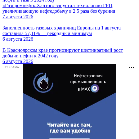
«Газпромнефть-Хантос» запустил технологию ГРП,
увеличивающую нефтедобычу в 2,5 раза без бурения
7 августа 2026
Заполненность газовых хранилищ Европы на 1 августа
составила 57,11% — рекордный минимум
6 августа 2026
В Красноярском крае прогнозируют шестикратный рост
добычи нефти к 2042 году
6 августа 2026
РЕКЛАМА