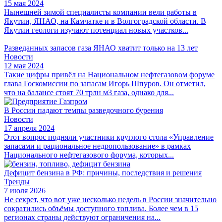
15 мая 2024
Нынешней зимой специалисты компании вели работы в
Якутии, ЯНАО, на Камчатке и в Волгоградской области. В
Якутии геологи изучают потенциал новых участков...
Разведанных запасов газа ЯНАО хватит только на 13 лет
Новости
12 мая 2024
Такие цифры привёл на Национальном нефтегазовом форуме
глава Госкомиссии по запасам Игорь Шпуров. Он отметил,
что на балансе стоят 70 трлн м3 газа, однако для...
В России падают темпы разведочного бурения
Новости
17 апреля 2024
Этот вопрос подняли участники круглого стола «Управление
запасами и рациональное недропользование» в рамках
Национального нефтегазового форума, которых...
Дефицит бензина в РФ: причины, последствия и решения
Тренды
7 июля 2026
Не секрет, что вот уже несколько недель в России значительно
сократились объёмы доступного топлива. Более чем в 15
регионах страны действуют ограничения на...