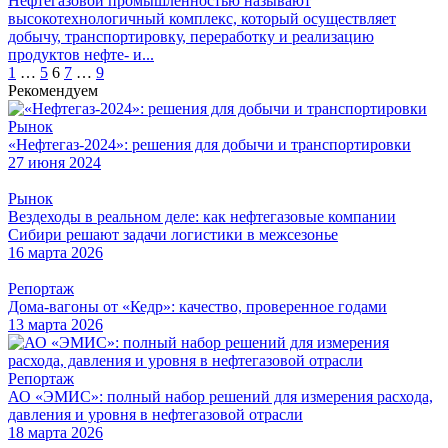
Нефтегазовой промышленностью называют
высокотехнологичный комплекс, который осуществляет
добычу, транспортировку, переработку и реализацию
продуктов нефте- и...
Пагинация
1
…
5
6
7
…
9
Рекомендуем
записей
Рынок
«Нефтегаз-2024»: решения для добычи и транспортировки
27 июня 2024
Рынок
Вездеходы в реальном деле: как нефтегазовые компании
Сибири решают задачи логистики в межсезонье
16 марта 2026
Репортаж
Дома-вагоны от «Кедр»: качество, проверенное годами
13 марта 2026
Репортаж
АО «ЭМИС»: полный набор решений для измерения расхода,
давления и уровня в нефтегазовой отрасли
18 марта 2026