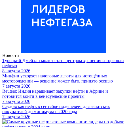
Новости
Турецкий Джейхан может стать центром хранения и торговли
нефтью
8 августа 2026
Минфин ускоряет налоговые льготы для истощённых
месторождений — решение может быть принято осенью
7 августа 2026
Reuters: Индия наращивает закупки нефти в Африке и
готовится войти в венесуэльские проекты
7 августа 2026
Саудовская нефть в сентябре подешевеет для азиатских
покупателей до минимума с 2020 года
7 августа 2026