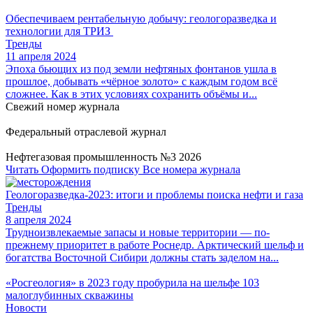
Обеспечиваем рентабельную добычу: геологоразведка и
технологии для ТРИЗ
Тренды
11 апреля 2024
Эпоха бьющих из под земли нефтяных фонтанов ушла в
прошлое, добывать «чёрное золото» с каждым годом всё
сложнее. Как в этих условиях сохранить объёмы и...
Свежий номер журнала
Федеральный отраслевой журнал
Нефтегазовая промышленность №3 2026
Читать
Оформить подписку
Все номера журнала
Геологоразведка-2023: итоги и проблемы поиска нефти и газа
Тренды
8 апреля 2024
Трудноизвлекаемые запасы и новые территории — по-
прежнему приоритет в работе Роснедр. Арктический шельф и
богатства Восточной Сибири должны стать заделом на...
«Росгеология» в 2023 году пробурила на шельфе 103
малоглубинных скважины
Новости