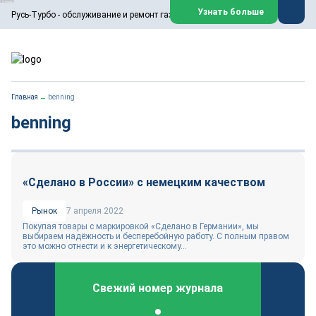
ООО «Русь-Турбо» занимается сервисом газовых и паровых
Узнать больше
Русь-Турбо - обслуживание и ремонт газовых паровых турбин
турбин, комплексным ремонтом, восстановлением,
техническим обслуживанием оборудования ТЭС,
зарубежных поршневых машин и компрессоров, которые
работают на нефтегазовых, нефтехимических,
металлургических и других предприятиях.
https://russturbo.ru/
Реклама. ООО «Русь-Турбо», ИНН 7802588950
Главная
→
benning
erid: F7NfYUJCUneVdwPs4znf
benning
Перейти на сайт
Закрыть
«Сделано в России» с немецким качеством
Рынок
7 апреля 2022
Покупая товары с маркировкой «Сделано в Германии», мы
выбираем надёжность и бесперебойную работу. С полным правом
это можно отнести и к энергетическому...
Свежий номер журнала