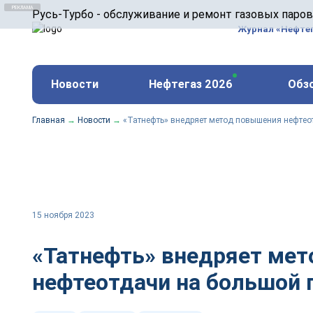
ООО «Русь-Турбо» занимается сервисом газовых и
Русь-Турбо - обслуживание и ремонт газовых паро
оборудования ТЭС, зарубежных поршневых машин и
Журнал «Нефте
и других предприятиях.
https://russturbo.ru/
Реклама. ООО «Русь-Турбо», ИНН 7802588950
Новости
Нефтегаз 2026
Обз
erid: F7NfYUJCUneVdwPs4znf
Главная
→
Новости
→
«Татнефть» внедряет метод повышения нефте
15 ноября 2023
«Татнефть» внедряет ме
нефтеотдачи на большой