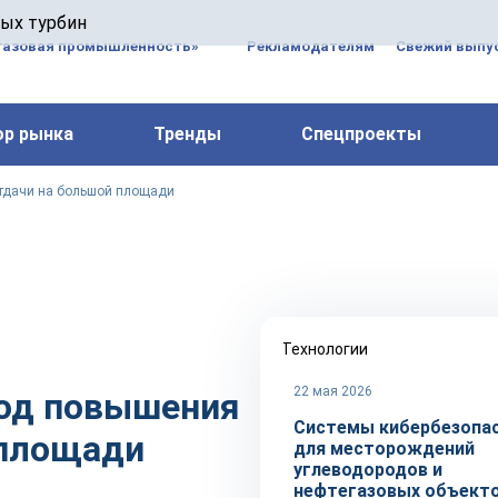
 паровых турбин, комплексным ремонтом, восстановлени
вых турбин
 компрессоров, которые работают на нефтегазовых, неф
газовая промышленность»
Рекламодателям
Свежий выпус
ор рынка
Тренды
Спецпроекты
отдачи на большой площади
Технологии
22 мая 2026
тод повышения
Системы кибербезопа
 площади
для месторождений
углеводородов и
нефтегазовых объект