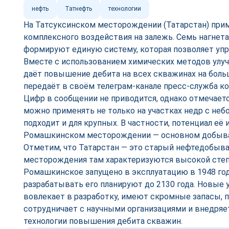
нефть
Татнефть
технологии
На Татсуксинском месторождении (Татарстан) при
комплексного воздействия на залежь. Семь нагнет
формируют единую систему, которая позволяет упр
Вместе с использованием химических методов улу
даёт повышение дебита на всех скважинах на боль
передаёт в своём телеграм-канале пресс-служба к
Цифр в сообщении не приводится, однако отмечаетс
можно применять не только на участках недр с неб
подходит и для крупных. В частности, потенциал её 
Ромашкинском месторождении — основном добыва
Отметим, что Татарстан — это старый нефтедобыв
месторождения там характеризуются высокой степ
Ромашкинское запущено в эксплуатацию в 1948 год
разрабатывать его планируют до 2130 года. Новые 
вовлекает в разработку, имеют скромные запасы, 
сотрудничает с научными организациями и внедря
технологии повышения дебита скважин.