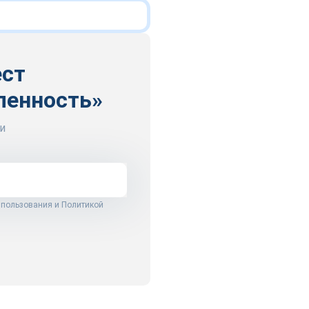
ест
ленность»
и
 пользования
и
Политикой