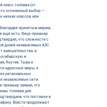
й класс топлива (от
лать осознанный выбор —
н низких классов или
благодаря принятым мерам,
е ещё есть. Вице-премьер
дтвердил, что сложности с
ой долей независимых АЗС.
ет вмешательства, в
восибирскую и
я, Якутия, Тыва и
ься адресные меры, а
рез региональных
и независимые сети.
е-премьер заявил, что
емы топлива для
подтвердили, что поставки в
рафику. Власти продолжают