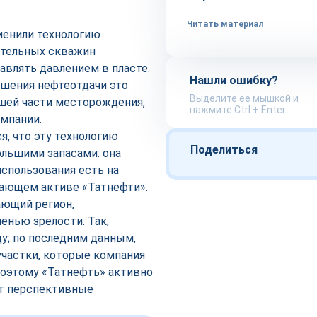
Читать материал
менили технологию
ательных скважин
авлять давлением в пласте.
Нашли ошибку?
чшения нефтеотдачи это
Выделите ее мышкой и
шей части месторождения,
нажмите Ctrl + Enter
омпании.
я, что эту технологию
Поделиться
ольшими запасами: она
использования есть на
ющем активе «Татнефти».
ающий регион,
енью зрелости. Так,
у; по последним данным,
участки, которые компания
поэтому «Татнефть» активно
ет перспективные