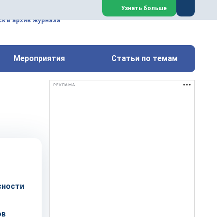
ем, техническим обслуживанием
Узнать больше
техимических, металлургических
к и архив журнала
Перейти на сайт
Закрыть
Мероприятия
Статьи по темам
РЕКЛАМА
сности
ов