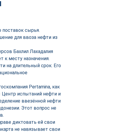
и
 поставок сырья.
шение для ввоза нефти из
урсов Бахлил Лахадалия
т к месту назначения.
 на длительный срок. Его
ациональное
оскомпания Pertamina, как
ы Центр испытаний нефти и
ределение ввезённой нефти
донезии. Этот вопрос не
в.
праве диктовать ей свои
акарта не навязывает свои