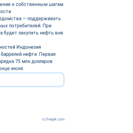
жение к собственным шагам.
ости.
 ведомства — поддерживать
ных потребителей. При
 будет закупать нефть вне
нностей Индонезия
 баррелей нефти. Первая
орядка 75 млн долларов
онце июня.
ru.freepik.com