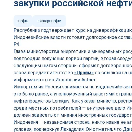
закупки российской нефт
нефть
экспорт нефти
Республика подтверждает курс на диверсификацию
Индонезийские власти готовят долгосрочное согла
РФ.
Глава министерства энергетики и минеральных рес
подтвердил получение первой партии, вторая следуе
Следующим шагом стороны оформят договорённости
слова передаёт агентство
«Прайм»
со ссылкой на н
информагентство Индонезии Antara.
Импортом из России занимается не индонезийская г
это было ранее, а уполномоченный властями стран
нефтепродуктов Lemigas. Как указал министр, расп
среди местных потребителей — внутреннее дело Ин
должен зависеть от мнения иностранных государст
Индонезия — независимая страна, никто извне не в
условия, подчеркнул Лахадалия. Он отметил, что Дж