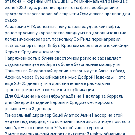
эталона — корзины Oman/Dubai. Это минимальная разница с
июня 2020 года, решение принято на фоне сообщений о
прогрессе переговоров об открытии Ормузского пролива для
судов.
Азиатские НПЗ, основные покупатели саудовской нефти,
ранее просили у королевства скидку из-за дополнительных
логистических затрат, поскольку Эр-Рияд перенаправил
нефтеэкспорт в порт Янбу в Красном море и египетский Сиди-
Керир в Средиземном море.
Напряжённость в ближневосточном регионе заставляет
судовладельцев выбирать более безопасные маршруты.
Танкеры из Саудовской Аравии теперь идут в Азию в обход
Африки, через Суэцкий канал и мыс Доброй Надежды — это
ещё 20–25 дней пути и дополнительные расходы на
транспортировку, отмечается в публикации.
Для США цена на сентябрь упадёт на 1 доллар за баррель,
для Северо-Западной Европы и Средиземноморского
региона — на 3 доллара.
Генеральный директор Saudi Aramco Амин Нассер на этой
неделе подтвердил, что компания пока экспортирует около 5
млн б/с — это примерно 70% от обычного уровня.
В июле американский импорт саудовской нефти обнулился