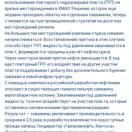
использование повторного гидроразрыва пласта (ГРП) на
зрелых месторождениях в ХМАО. Решение, которое ещё
недавно проходило обкатку на отдельных скважинах, теперь
становится частью промышленной стратегии на десятках
месторождений региона.
На большинстве месторождений компании отдача скважин
начала снижаться. Восстановлению притока в этих случаях
способствует ГРП: жидкость под давлением закачивается в
пласт, формируются трещины и растёт нефтеотдача.
Через некоторое время приток нефти уменьшается. В ход
идёт повторный ГРП: его воздействие на другие участки
пласта поддерживает добычу без дополнительного бурения
скважин и новой инфраструктуры.
С помощью комплекса российской разработки нефтяники
опускают в существующую горизонтальную скважину
малогабаритную колонну. Закачиваемая под давлением
жидкость точечно воздействует на участки пласта, которые
оставались неохваченными при первичном разрыве.
Результат — скважины увеличивают производительность в
среднем в 2,5 раза, в разработку вовлекаются недоступные
прежде запасы. Гендиректор «Газпромнефть-Хантоса»