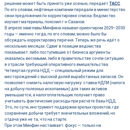
решение может быть принято уже осенью, передаёт
ТАСС
.
По его словам, нефтяные компании передали в министерство
свои предложения по корректировке списка. Ведомство
изучает материалы, пояснил г-н Сазанов.
В апреле замглавы Минфина называл ориентиром 2029–2030
годы — именно тогда, по его словам, можно было бы
обсуждать корректировку перечня. Теперь же речь идёт о
нескольких месяцах. Сдвиг в позиции ведомства
показывает: либо поступившие от бизнеса аргументы
оказались весомыми, либо в правительстве сочли ситуацию
в отрасли требующей оперативного вмешательства.
Четвертая группа НДД — специальный режим для
месторождений с высокой долей выработанных запасов. Он
позволяет снизить налоговую нагрузку: ставка НДПИ (налога
на добычу полезных ископаемых) для таких активов
уменьшается, а налогоплательщик получает право
учитывать фактические расходы при расчёте базы НДД.
Это, по сути, инструмент поддержки зрелых проектов, где
сохранение добычи требует значительных вложений, но
отдача уже не та, что на старте.
При этом Минфин настаивает: фокус — только на