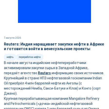
7 августа 2026
Reuters: Индия наращивает закупки нефти в Африке
и готовится войти в венесуэльские проекты
нефть
переработка нефти
В начале августа индийские нефтепереработчики
активизировали закупки сырья в Западной Африке,
передаёт агентство
Reuters
информацию своих источников.
Крупнейший в стране НПЗ нефтегазовой госкомпании Indian
Oil приобрёл 4 млн баррелей нефти из Анголы (с
месторождений Немба, Сакси-Батуке и Клов) и Конго (сорт
Джено).
Крупная перерабатывающая компания Mangalore Refinery
and Petrochemicals («дочка» индийской нефтегазовой
корпорации ONGC) купила 1 млн баррелей сырья из Омана.