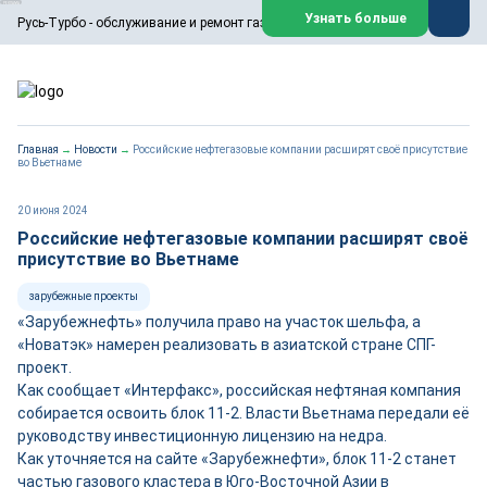
ООО «Русь-Турбо» занимается сервисом газовых и паровых
Узнать больше
Русь-Турбо - обслуживание и ремонт газовых паровых турбин
турбин, комплексным ремонтом, восстановлением,
техническим обслуживанием оборудования ТЭС,
зарубежных поршневых машин и компрессоров, которые
работают на нефтегазовых, нефтехимических,
металлургических и других предприятиях.
https://russturbo.ru/
Реклама. ООО «Русь-Турбо», ИНН 7802588950
Главная
→
Новости
→
Российские нефтегазовые компании расширят своё присутствие
erid: F7NfYUJCUneVdwPs4znf
во Вьетнаме
Перейти на сайт
Закрыть
20 июня 2024
Российские нефтегазовые компании расширят своё
присутствие во Вьетнаме
зарубежные проекты
«Зарубежнефть» получила право на участок шельфа, а
«Новатэк» намерен реализовать в азиатской стране СПГ-
проект.
Как сообщает «Интерфакс», российская нефтяная компания
собирается освоить блок 11-2. Власти Вьетнама передали её
руководству инвестиционную лицензию на недра.
Как уточняется на сайте «Зарубежнефти», блок 11-2 станет
частью газового кластера в Юго-Восточной Азии в