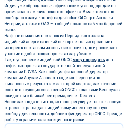
Индия уже обращалась к африканским углеводородам во
время ирано-американского конфликта. В мае агентство
сообщало о закупках нефти для Indian Oil Corp в Анголе и
Нигерии, а также в ОАЭ – в общей сложности 5 млн баррелей
сырья.
На фоне снижения поставок из Персидского залива
индийский энергетический сектор не только проявляет
интерес к поставкам из новых источников, но и расширяет
участие в добывающих проектах за рубежом.
Так, в управление индийской ONGC
могут передать
два
нефтяных проекта государственной венесуэльской
компании PDVSA. Как сообщил финансовый директор
компании Анупам Агарвал в ходе конференции по
финансовым результатам за второй квартал, заключение
соответствующих соглашений ONGC с властями Венесуэлы
ожидается в ближайшее время, пишет Reuters.
Новое законодательство, которое регулирует нефтегазовую
отрасль страны, даёт индийскому инвестору полную
свободу деятельности, добавил финдиректор ONGC. Прежде
работу ограничивали санкционные риски.