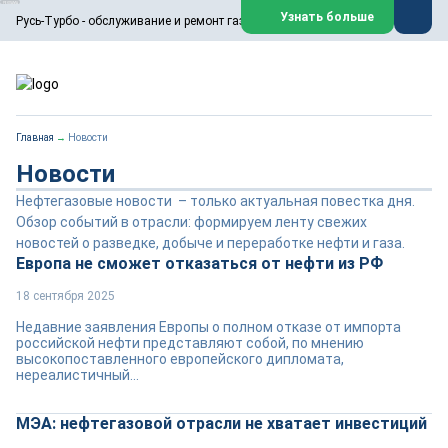
ООО «Русь-Турбо» занимается сервисом газовых и паровых
Узнать больше
Русь-Турбо - обслуживание и ремонт газовых паровых турбин
турбин, комплексным ремонтом, восстановлением,
техническим обслуживанием оборудования ТЭС,
зарубежных поршневых машин и компрессоров, которые
работают на нефтегазовых, нефтехимических,
металлургических и других предприятиях.
https://russturbo.ru/
Реклама. ООО «Русь-Турбо», ИНН 7802588950
Главная
→
Новости
erid: F7NfYUJCUneVdwPs4znf
Новости
Перейти на сайт
Закрыть
Нефтегазовые новости – только актуальная повестка дня.
Обзор событий в отрасли: формируем ленту свежих
новостей о разведке, добыче и переработке нефти и газа.
Европа не сможет отказаться от нефти из РФ
18 сентября 2025
Недавние заявления Европы о полном отказе от импорта
российской нефти представляют собой, по мнению
высокопоставленного европейского дипломата,
нереалистичный...
МЭА: нефтегазовой отрасли не хватает инвестиций