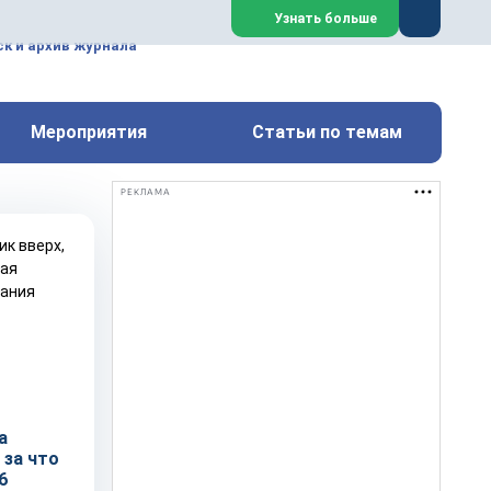
ем, техническим обслуживанием
Узнать больше
техимических, металлургических
к и архив журнала
Перейти на сайт
Закрыть
Мероприятия
Статьи по темам
РЕКЛАМА
а
 за что
6