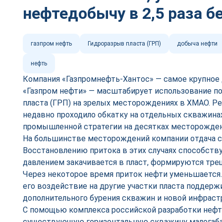
нефтедобычу в 2,5 раза б
газпром нефть
Гидроразрыв пласта (ГРП)
добыча нефти
нефть
Компания «Газпромнефть-Хантос» — самое крупно
«Газпром нефти» — масштабирует использование п
пласта (ГРП) на зрелых месторождениях в ХМАО. Р
недавно проходило обкатку на отдельных скважина
промышленной стратегии на десятках месторожден
На большинстве месторождений компании отдача с
Восстановлению притока в этих случаях способств
давлением закачивается в пласт, формируются тре
Через некоторое время приток нефти уменьшается.
его воздействие на другие участки пласта поддерж
дополнительного бурения скважин и новой инфраст
С помощью комплекса российской разработки нефт
существующую горизонтальную скважину малогаба