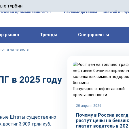
 паровых турбин, комплексным ремонтом, восстановлени
вых турбин
 компрессоров, которые работают на нефтегазовых, неф
газовая промышленность»
Рекламодателям
Свежий выпус
ор рынка
Тренды
Спецпроекты
почти на четверть
Г в 2025 году
Популярно о нефтегазовой
промышленности
20 апреля 2026
Почему в России всегд
ённые Штаты существенно
растут цены на бензин:
достиг 3,909 трлн куб.
платит водитель в 202