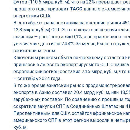
футов (110,6 млрд куб. м), что на 22% превышает р
прошлого года, приводит
ТАСС
данные ежемесячног
энергетики США.
В сентябре страна поставила на внешние рынки 451,
12,8 млрд куб. м) СПГ. Этот показатель незначител
значения — рост составил 0,1%, а по сравнению с с
увеличение достигло 24,4%. За месяц было отгруже
сжиженным газом.
Ключевым рынком сбыта по‑прежнему остаётся Ев
пришлось 67% всего экспортируемого СПГ. С начала
европейский регион составил 74,5 млрд куб. м, что 
– сентябрь 2024 года.
В то же время азиатский рынок продемонстрирова
экспорта в Азию составил 20,4 млрд куб. м, или 18,
зарубежных поставок. По сравнению с прошлым го
сократили закупки СПГ в Соединённых Штатах на 4
Перспективным для США остаётся африканское нап
американского СПГ в этот регион выросли в четыре 
куб. м.