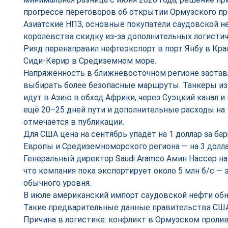
прогрессе переговоров об открытии Ормузского пр
Азиатские НПЗ, основные покупатели саудовской не
королевства скидку из-за дополнительных логистич
Рияд перенаправил нефтеэкспорт в порт Янбу в Кра
Сиди-Керир в Средиземном море.
Напряжённость в ближневосточном регионе застав
выбирать более безопасные маршруты. Танкеры из
идут в Азию в обход Африки, через Суэцкий канал
ещё 20–25 дней пути и дополнительные расходы на 
отмечается в публикации.
Для США цена на сентябрь упадёт на 1 доллар за ба
Европы и Средиземноморского региона — на 3 долла
Генеральный директор Saudi Aramco Амин Нассер на
что компания пока экспортирует около 5 млн б/с — 
обычного уровня.
В июле американский импорт саудовской нефти обну
Такие предварительные данные правительства США
Причина в логистике: конфликт в Ормузском пролив