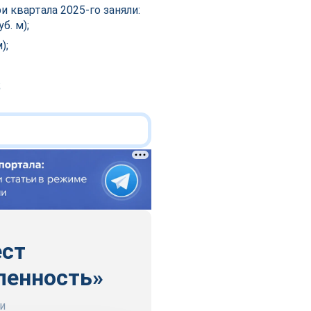
 квартала 2025-го заняли:
б. м);
);
;
ест
ленность»
и