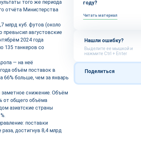
езультаты того же периода
году?
о отчёта Министерства
Читать материал
7 млрд куб. футов (около
ьно превысил августовские
ентябрём 2024 года
Нашли ошибку?
но 135 танкеров со
Выделите ее мышкой и
нажмите Ctrl + Enter
ропа — на неё
 года объём поставок в
Поделиться
на 66% больше, чем за январь
л заметное снижение. Объём
5% от общего объёма
дом азиатские страны
1%.
равление: поставки
раза, достигнув 8,4 млрд