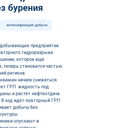
ез бурения
интенсификация добычи
е добывающее предприятие
овторного гидроразрыва
ешение, которое ещё
х, теперь становится частью
ий региона.
кважин начала снижаться.
ует ГРП: жидкость под
щины и растёт нефтеотдача.
 В ход идёт повторный ГРП:
ивает добычу без
руктуры.
яники опускают в
ритную колонну.