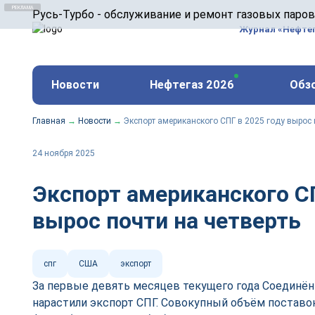
ООО «Русь-Турбо» занимается сервисом газовых и
Русь-Турбо - обслуживание и ремонт газовых паро
оборудования ТЭС, зарубежных поршневых машин и
Журнал «Нефте
и других предприятиях.
https://russturbo.ru/
Реклама. ООО «Русь-Турбо», ИНН 7802588950
Новости
Нефтегаз 2026
Обз
erid: F7NfYUJCUneVdwPs4znf
Главная
→
Новости
→
Экспорт американского СПГ в 2025 году вырос 
24 ноября 2025
Экспорт американского СП
вырос почти на четверть
спг
США
экспорт
За первые девять месяцев текущего года Соедин
нарастили экспорт СПГ. Совокупный объём поставок 