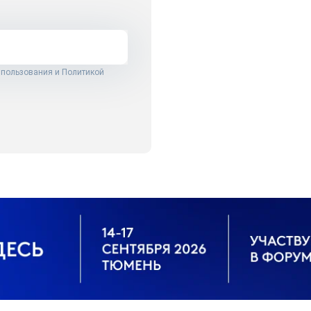
 пользования
и
Политикой