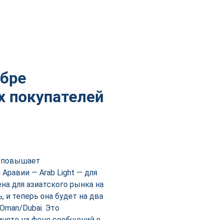
ябре
х покупателей
o повышает
Аравии — Arab Light — для
ена для азиатского рынка на
 и теперь она будет на два
Oman/Dubai. Это
инято на фоне сообщений о