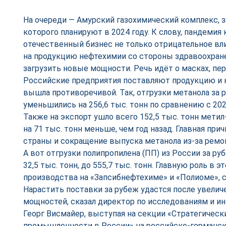
На очереди — Амурский газохимический комплекс, 
которого планируют в 2024 году. К слову, пандемия 
отечественный бизнес не только отрицательное вл
на продукцию нефтехимии со стороны здравоохране
загрузить новые мощности. Речь идёт о масках, пер
Российские предприятия поставляют продукцию и н
вышла противоречивой. Так, отгрузки метанола за 
уменьшились на 256,6 тыс. тонн по сравнению с 2020 
Также на экспорт ушло всего 152,5 тыс. тонн метил
на 71 тыс. тонн меньше, чем год назад. Главная при
страны и сокращение выпуска метанола из-за ремон
А вот отгрузки полипропилена (ПП) из России за руб
32,5 тыс. тонн, до 555,7 тыс. тонн. Главную роль в 
производства на «Запсибнефтехиме» и «Полиоме», с
Нарастить поставки за рубеж удастся после увели
мощностей, сказал директор по исследованиям и 
Георг Висмайер, выступая на секции «Стратегичес
промышленности в России» на российско-германс