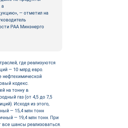
 а
кцию», — отметил на
уководитель
ости РАА Минэнерго
траслей, где реализуются
ций — 10 млрд евро.
ве нефтехимической
овый кодекс.
ей на тонну в
дный газ (от 4,5 до 7,5
ций). Исходя из этого,
ный — 15,4 млн тонн
чный — 19,4 млн тонн. При
т все шансы реализоваться.