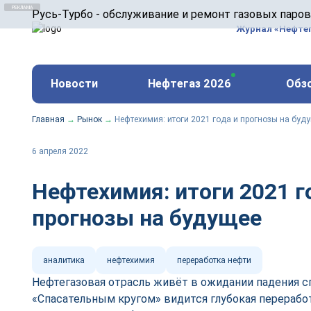
ООО «Русь-Турбо» занимается сервисом газовых и
Русь-Турбо - обслуживание и ремонт газовых паро
оборудования ТЭС, зарубежных поршневых машин и
Журнал «Нефте
и других предприятиях.
https://russturbo.ru/
Реклама. ООО «Русь-Турбо», ИНН 7802588950
Новости
Нефтегаз 2026
Обз
erid: F7NfYUJCUneVdwPs4znf
Главная
→
Рынок
→
Нефтехимия: итоги 2021 года и прогнозы на буд
6 апреля 2022
Нефтехимия: итоги 2021 г
прогнозы на будущее
аналитика
нефтехимия
переработка нефти
Нефтегазовая отрасль живёт в ожидании падения с
«Спасательным кругом» видится глубокая перераб