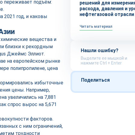
но переживает подъём:
решений для измерени
расхода, давления и ур
е.
нефтегазовой отрасли
 2021 год, и каковы
Читать материал
Азии
е химические вещества и
ли близки к рекордным
Нашли ошибку?
rgus Джеймс Эллиот.
Выделите ее мышкой и
мае на европейском рынке
нажмите Ctrl + Enter
мере полипропилене, цена
Поделиться
сформировались избыточные
ения цены. Например,
на увеличились на 7,881
как спрос вырос на 5,671
совокупности факторов.
язанных с ним ограничений,
тметим трудности