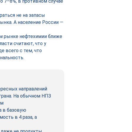
о 7–8%, в противном случае
раться не на запасы
рынка. А население России —
ом рынке нефтехимии ближе
ласти считают, что у
е всего с тем, что
нальность.
ересных направлений
трана. На обычном НПЗ
им
а в базовую
сть в 4 раза, а
 даже не продукты