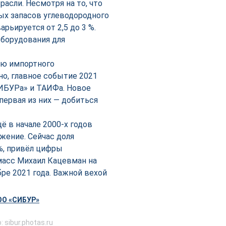
асли. Несмотря на то, что
ых запасов углеводородного
рьируется от 2,5 до 3 %.
оборудования для
ую импортного
рно, главное событие 2021
СИБУРа» и ТАИФа. Новое
первая из них — добиться
 в начале 2000-х годов
жение. Сейчас доля
%, привёл цифры
масс Михаил Кацевман на
ре 2021 года. Важной вехой
: sibur.photas.ru