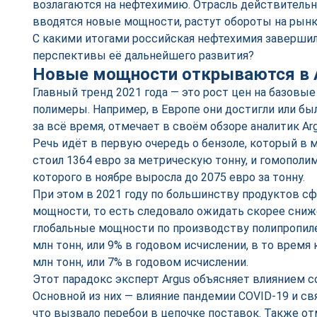
возлагаются на нефтехимию. Отрасль действитель
вводятся новые мощности, растут обороты на рынк
С какими итогами российская нефтехимия завершила
перспективы её дальнейшего развития?
Новые мощности открываются в 
Главный тренд 2021 года — это рост цен на базовы
полимеры. Например, в Европе они достигли или бы
за всё время, отмечает в своём обзоре аналитик A
Речь идёт в первую очередь о бензоле, который в 
стоил 1364 евро за метрическую тонну, и гомополи
которого в ноябре выросла до 2075 евро за тонну.
При этом в 2021 году по большинству продуктов 
мощности, то есть следовало ожидать скорее сниж
глобальные мощности по производству полипропиле
млн тонн, или 9% в годовом исчислении, в то время 
млн тонн, или 7% в годовом исчислении.
Этот парадокс эксперт Argus объясняет влиянием 
Основной из них — влияние пандемии COVID-19 и св
что вызвало перебои в цепочке поставок. Также о