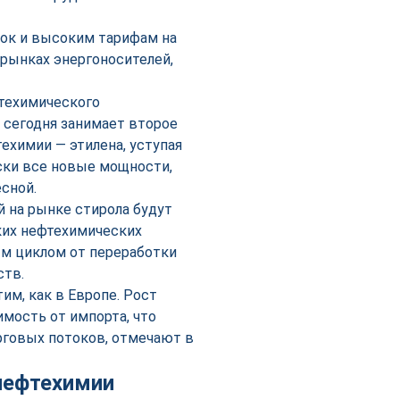
вок и высоким тарифам на
 рынках энергоносителей,
фтехимического
 сегодня занимает второе
ехимии — этилена, уступая
ски все новые мощности,
сной.
й на рынке стирола будут
ких нефтехимических
ым циклом от переработки
ств.
им, как в Европе. Рост
мость от импорта, что
рговых потоков, отмечают в
нефтехимии