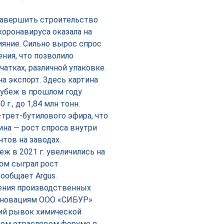
завершить строительство
коронавируса оказала на
ияние. Сильно вырос спрос
ния, что позволило
чатках, различной упаковке.
а экспорт. Здесь картина
рубеж в прошлом году
г., до 1,84 млн тонн.
-трет-бутилового эфира, что
чина — рост спроса внутри
тов на заводах.
еж в 2021 г. увеличились на
этом сыграл рост
ообщает Argus.
чения производственных
инновациям ООО «СИБУР»
кий рывок химической
ком отраслевом форуме в