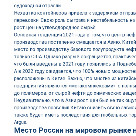
судоходной отрасли.
Нехватка контейнеров привела к задержкам отпра
перевозки. Свою роль сыграла и нестабильность на
рост цен на углеводородное сырьё.
Основная тенденция 2021 года в том, что центр не
производства постепенно смещается в Азию. Китай
место по производству базового полупродукта нефт
только США. Однако разрыв сокращается, практиче
что были введены в 2021 году, появились в Поднебе
А в 2022 году ожидается, что 100% новых мощносте
расположены в Китае. Важно, что многие из китайс
предприятий являются «мегакомплексами», с полн
до полимеров, от сырой нефти до химических веще
Неудивительно, что в Азии рост цен был не так ощут
производства позволил Китаю снизить свою зависи
также будет иметь последствия для глобальных то
Argus.
Место России на мировом рынке 