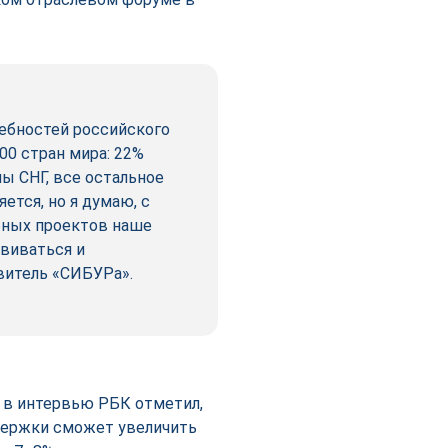
ебностей российского
0 стран мира: 22%
ны СНГ, все остальное
ется, но я думаю, с
бных проектов наше
звиваться и
витель «СИБУРа».
 в интервью РБК отметил,
ддержки сможет увеличить