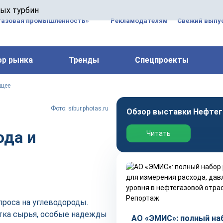
 паровых турбин, комплексным ремонтом, восстановлени
вых турбин
 компрессоров, которые работают на нефтегазовых, неф
газовая промышленность»
Рекламодателям
Свежий выпус
ор рынка
Тренды
Спецпроекты
ущее
Фото: sibur.photas.ru
Обзор выставки Нефтег
ода и
Читать
Репортаж
проса на углеводороды.
отка сырья, особые надежды
АО «ЭМИС»: полный на