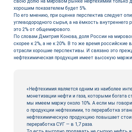
свою долю на мировом рынке нефтехимии только д
хорошим показателем будет 5%.
По его мнению, при оценке перспектив следует опи
углеводородного сырья, а на ёмкость внутреннего 
это 2% от общемирового.
По словам Дмитрия Конова, доля России на миров
скорее к 2%, а не к 20%. В то же время российские в
отрасли хорошие перспективы. И связано это прежд
нефтехимическая продукция имеет высокую маржи
«Нефтехимия является одним из наиболее инт
монетизации нефти и газа, которыми богата с
мы имеем маржу около 10%. А если мы говор
о продукции нефтехимии, то переработка этан
нефтехимическую продукцию повышает стоимо
переработка СУГ — в 1,7 раза.
То есть выгодно продавать не сырую нефть и