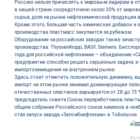
Россию нельзя причислять к мировым лидерам в отр
в нашей стране сосредоточено около 20% от миров
сырья, доля на рынке нефтехимической продукции ва
Кроме этого, большая часть химических добавок и 
производства пластмасс закупается за рубежом.
Оборудование на российских заводах также зачаст
производства: ThyssenKrupp, BASF, Siemens. Бесспо
года для российской нефтехимии — объединение «
предприятие способно решать серьёзные задачи, и 
импортозамещения на внутреннем рынке.
Здесь стоит отметить положительную динамику, ещё
импорт на этом рынке занимал доминирующее поло
отечественных пластиков варьируется от 28 до 75 
председатель совета Союза переработчиков пласт
общем собрании Российского союза химиков в нояб
стал запуск завода «Запсибнефтехим» в Тобольске.
Фото