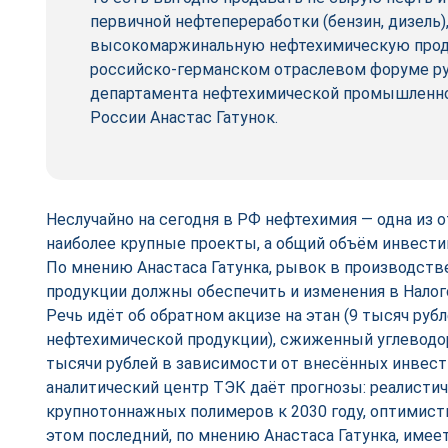
первичной нефтепереработки (бензин, дизель),
высокомаржинальную нефтехимическую проду
российско-германском отраслевом форуме р
департамента нефтехимической промышленн
России Анастас Гатунок.
Неслучайно на сегодня в РФ нефтехимия — одна из о
наиболее крупные проекты, а общий объём инвести
По мнению Анастаса Гатунка, рывок в производст
продукции должны обеспечить и изменения в Налог
Речь идёт об обратном акцизе на этан (9 тысяч рубл
нефтехимической продукции), сжиженный углеводоро
тысячи рублей в зависимости от внесённых инвести
аналитический центр ТЭК даёт прогнозы: реалистич
крупнотоннажных полимеров к 2030 году, оптимисти
этом последний, по мнению Анастаса Гатунка, имее