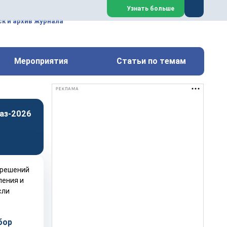
ем, техническим обслуживанием
Узнать больше
техимических, металлургических
к и архив журнала
Перейти на сайт
Закрыть
Мероприятия
Статьи по темам
РЕКЛАМА
аз-2026
бор