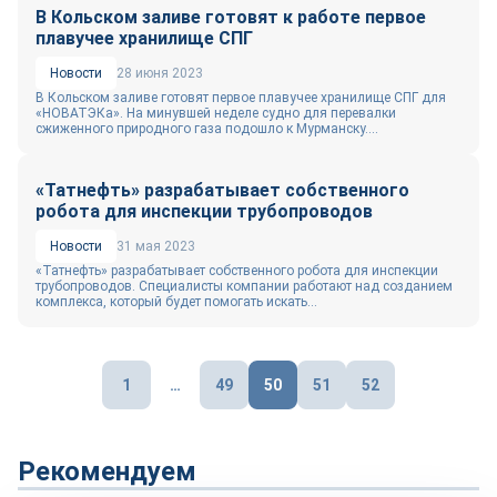
В Кольском заливе готовят к работе первое
плавучее хранилище СПГ
Новости
28 июня 2023
В Кольском заливе готовят первое плавучее хранилище СПГ для
«НОВАТЭКа». На минувшей неделе судно для перевалки
сжиженного природного газа подошло к Мурманску....
«Татнефть» разрабатывает собственного
робота для инспекции трубопроводов
Новости
31 мая 2023
«Татнефть» разрабатывает собственного робота для инспекции
трубопроводов. Специалисты компании работают над созданием
комплекса, который будет помогать искать...
Пагинация
1
…
49
50
51
52
записей
Рекомендуем
Технологии