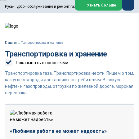
ООО «Русь-Турбо» занимается сервисом газовых и паровых
Узнать больше
Русь-Турбо - обслуживание и ремонт газовых паровых турбин
турбин, комплексным ремонтом, восстановлением,
техническим обслуживанием оборудования ТЭС,
зарубежных поршневых машин и компрессоров, которые
работают на нефтегазовых, нефтехимических,
металлургических и других предприятиях.
https://russturbo.ru/
Реклама. ООО «Русь-Турбо», ИНН 7802588950
Главная
→
Транспортировка и хранение
erid: F7NfYUJCUneVdwPs4znf
Транспортировка и хранение
Перейти на сайт
Закрыть
Показывать с новостями
Транспортировка газа. Транспортировка нефти. Пишем о том,
как углеводороды доставляют потребителям. В фокусе:
нефте- и газопроводы, отгрузки по железной дороге, морская
перевозка.
«Любимая работа не может надоесть»