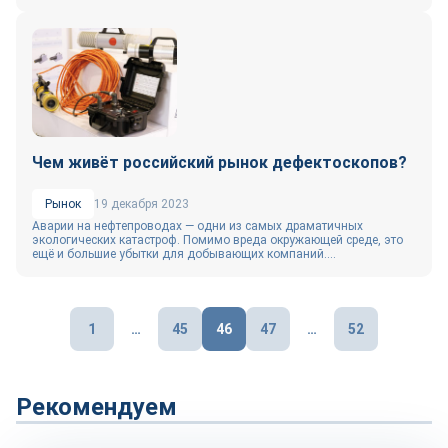
Чем живёт российский рынок дефектоскопов?
Рынок
19 декабря 2023
Аварии на нефтепроводах — одни из самых драматичных
экологических катастроф. Помимо вреда окружающей среде, это
ещё и большие убытки для добывающих компаний....
Пагинация
1
…
45
46
47
…
52
записей
Рекомендуем
Репортаж