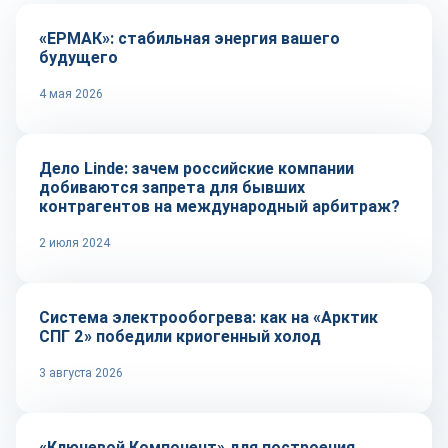
«ЕРМАК»: стабильная энергия вашего
будущего
4 мая 2026
Тренды
Дело Linde: зачем российские компании
добиваются запрета для бывших
контрагентов на международный арбитраж?
2 июля 2024
Технологии
Система электрообогрева: как на «Арктик
СПГ 2» победили криогенный холод
3 августа 2026
Репортаж
«Ключевой Компонент» для построения