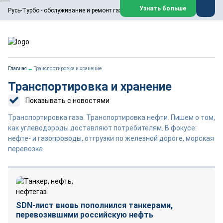
ООО «Русь-Турбо» занимается сервисом газовых и паровых
Узнать больше
Русь-Турбо - обслуживание и ремонт газовых паровых турбин
турбин, комплексным ремонтом, восстановлением,
техническим обслуживанием оборудования ТЭС,
зарубежных поршневых машин и компрессоров, которые
работают на нефтегазовых, нефтехимических,
металлургических и других предприятиях.
https://russturbo.ru/
Реклама. ООО «Русь-Турбо», ИНН 7802588950
Главная
→
Транспортировка и хранение
erid: F7NfYUJCUneVdwPs4znf
Транспортировка и хранение
Перейти на сайт
Закрыть
Показывать с новостями
Транспортировка газа. Транспортировка нефти. Пишем о том,
как углеводороды доставляют потребителям. В фокусе:
нефте- и газопроводы, отгрузки по железной дороге, морская
перевозка.
SDN-лист вновь пополнился танкерами,
перевозившими российскую нефть