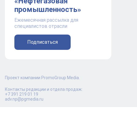
«Нефтегазовая
промышленность»
Ежемесячная рассылка для
специалистов отрасли
Подписаться
Проект компании PromoGroup Media.
Контакты редакции и отдела продаж:
+7 391 219 01 19
adv.np@pgmedia.ru
16+
© ООО "ПромоГрупп Медиа", 2016-2026 Копирование
материалов запрещено. Возрастное ограничение 16+