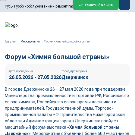
ООО «Русь-Турбо» занимается сервисом газовых и паровых
Узнать больше
Русь-Турбо - обслуживание и ремонт газовых паровых турбин
турбин, комплексным ремонтом, восстановлением,
техническим обслуживанием оборудования ТЭС,
зарубежных поршневых машин и компрессоров, которые
работают на нефтегазовых, нефтехимических,
металлургических и других предприятиях.
https://russturbo.ru/
Реклама. ООО «Русь-Турбо», ИНН 7802588950
Главная
→
Мероприятия
→
Форум «Химия большой страны»
erid: F7NfYUJCUneVdwPs4znf
Перейти на сайт
Закрыть
Форум «Химия большой страны»
дата проведения
город проведения
26.05.2026 - 27.05.2026
Дзержинск
В городе Дзержинске 26 – 27 мая 2026 года при поддержке
Министерства промышленности и торговли РФ, Российского
союза химиков, Российского союза промышленников и
предпринимателей, Государственной думы, Торгово-
промышленной палаты РФ, Правительства Нижегородской
области и Администрации города Дзержинска пройдёт
масштабный форум-выставка
«
Химия большой страны.
Дзержинск
». Мероприятие объединит более 500 участников